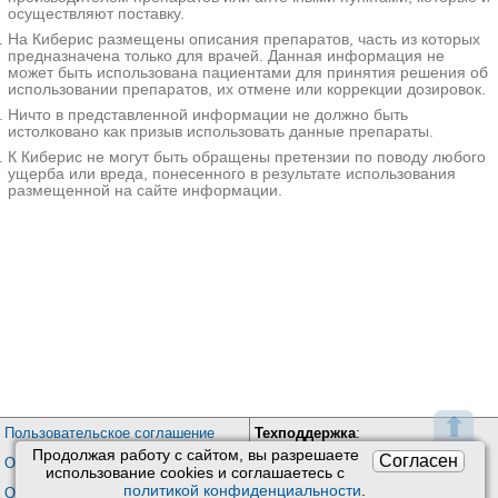
осуществляют поставку.
На Киберис размещены описания препаратов, часть из которых
предназначена только для врачей. Данная информация не
может быть использована пациентами для принятия решения об
использовании препаратов, их отмене или коррекции дозировок.
Ничто в представленной информации не должно быть
истолковано как призыв использовать данные препараты.
К Киберис не могут быть обращены претензии по поводу любого
ущерба или вреда, понесенного в результате использования
размещенной на сайте информации.
⬆
Пользовательское соглашение
Техподдержка
:
Продолжая работу с сайтом, вы разрешаете
Обратная связь
Согласен
Обработка персональных данных
использование сookies и соглашаетесь с
Почта:
kiberis@mail.ru
политикой конфиденциальности
.
О проекте Киберис