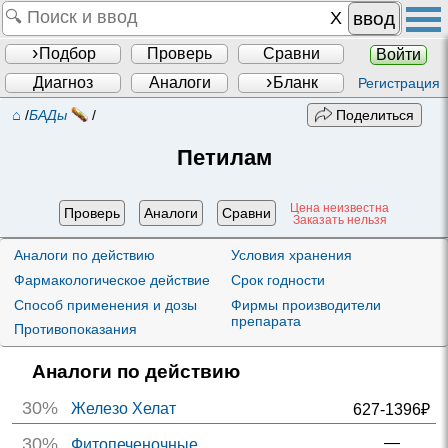
ввод
Подбор
Проверь
Сравни
Войти
Диагноз
Аналоги
Бланк
Регистрация
⌂
/
БАДы
/
Поделиться
Петилам
Цена неизвестна
Проверь
Аналоги
Сравни
Заказать нельзя
Аналоги по действию
Условия хранения
Фармакологическое действие
Срок годности
Способ применения и дозы
Фирмы производители
препарата
Противопоказания
Аналоги по действию
30%
Железо Хелат
627-1396₽
30%
—
Фитопеченочные