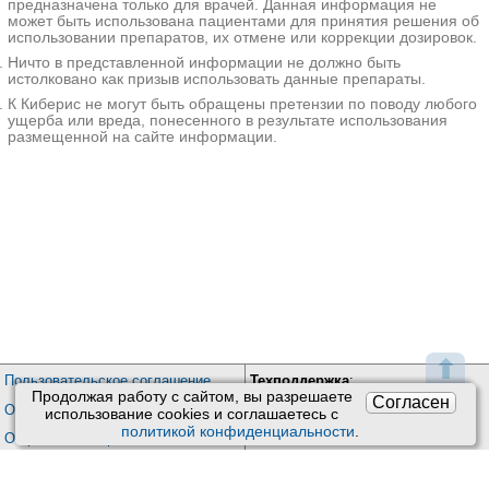
предназначена только для врачей. Данная информация не
может быть использована пациентами для принятия решения об
использовании препаратов, их отмене или коррекции дозировок.
Ничто в представленной информации не должно быть
истолковано как призыв использовать данные препараты.
К Киберис не могут быть обращены претензии по поводу любого
ущерба или вреда, понесенного в результате использования
размещенной на сайте информации.
⬆
Пользовательское соглашение
Техподдержка
:
Продолжая работу с сайтом, вы разрешаете
Согласен
Обратная связь
Обработка персональных данных
использование сookies и соглашаетесь с
Почта:
kiberis@mail.ru
политикой конфиденциальности
.
О проекте Киберис
Контакты