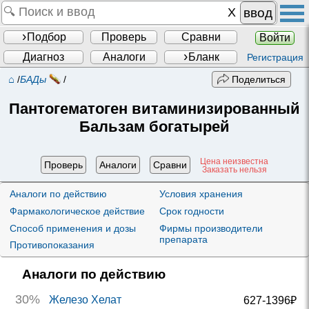
ввод
Подбор
Проверь
Сравни
Войти
Диагноз
Аналоги
Бланк
Регистрация
⌂
/
БАДы
/
Поделиться
Пантогематоген витаминизированный
Бальзам богатырей
Цена неизвестна
Проверь
Аналоги
Сравни
Заказать нельзя
Аналоги по действию
Условия хранения
Фармакологическое действие
Срок годности
Способ применения и дозы
Фирмы производители
препарата
Противопоказания
Аналоги по действию
30%
Железо Хелат
627-1396₽