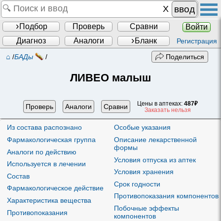
ввод
Подбор
Проверь
Сравни
Войти
Диагноз
Аналоги
Бланк
Регистрация
⌂
/
БАДы
/
Поделиться
ЛИВЕО малыш
Цены в аптеках:
487₽
Проверь
Аналоги
Сравни
Заказать нельзя
Из состава распознано
Особые указания
Фармакологическая группа
Описание лекарственной
формы
Аналоги по действию
Условия отпуска из аптек
Используется в лечении
Условия хранения
Состав
Срок годности
Фармакологическое действие
Противопоказания компонентов
Характеристика вещества
Побочные эффекты
Противопоказания
компонентов