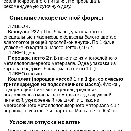
сбалансированного питания. Не превышать
рекомендуемую суточную дозу.
Описание лекарственной формы
ЛИВЕО 4.
Капсулы, 227 г.
По 15 капс., упакованных в
специальные пластиковые флаконы белого цвета с
влагопоглощающей прослойкой внутри. По 1 фл. в
упаковке из картона. Масса нетто 3,405 г.
ЛИВЕО дети.
Порошок, нетто 2 г.
В пакетике из многослойного
металлополимерного материала. Одна упаковка из
картона содержит 8 пак. (масса нетто 16 г).
ЛИВЕО малыш.
Комплект (порошок массой 1 г и 1 фл. со смесью
триглицеридов из подсолнечного масла).
Флакон,
содержащий 6 мл смеси триглицеридов из
подсолнечного масла, в комплекте с дозирующей
пипеткой, укупоренный крышкой, и 1 пак. из
многослойного металлополимерного материала с 1 г
порошка, в упаковке из картона. Масса нетто 6,52 г.
Условия отпуска из аптек
Через аптечную сеть и специализированные отделы