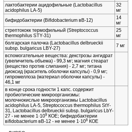
лактобактерии ацидофильные (Lactobacillus
32
acidophilus LA-5)
мг
14
бифидобактерии (Bifidobacterium вB-12)
мг
стрептококк термофильный (Streptococcus
25
thermophilus STY-31)
мг
болгарская палочка (Lactobacillus delbrueckii
7 мг
subsp. bulgaricus LBY-27)
вспомогательные вещества: декстрозы ангидрат
(увеличитель объема) - 99,3 мг; магния стеарат
(вещество против слипания) - 2,7 мг; титана
диоксид (краситель оболочки капсулы) - 0,9 мг;
гипромеллоза (материал оболочки капсулы) -
46,1 мг
в конце срока годности 1 капс. содержит
пробиотические микроорганизмы:
молочнокислые микроорганизмы Lactobacillus
acidophilus LA-5, Streptococcus thermophilus StY-
31, Lactobacillus delbrueckii subsp. bulgaricus LbY-
9
27 - не менее 1·10
КОЕ; бифидобактерии
8
вifidobacterium вB-12 - не менее 1·10
КОЕ