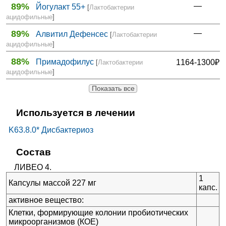
89%
—
Йогулакт 55+
[
Лактобактерии
ацидофильные
]
89%
—
Алвитил Дефенсес
[
Лактобактерии
ацидофильные
]
88%
Примадофилус
1164-1300₽
[
Лактобактерии
ацидофильные
]
Показать все
Используется в лечении
K63.8.0* Дисбактериоз
Состав
ЛИВЕО 4.
1
Капсулы массой 227 мг
капс.
активное вещество:
Клетки, формирующие колонии пробиотических
микроорганизмов (КОЕ)