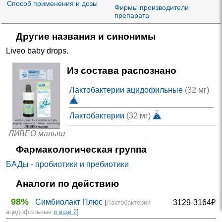
Способ применения и дозы
Фирмы производители
препарата
Другие названия и синонимы
Liveo baby drops
.
Из состава распознано
Лактобактерии ацидофильные
(32 мг)
Лактобактерии
(32 мг)
ЛИВЕО малыш
Фармакологическая группа
БАДы - пробиотики и пребиотики
Аналоги по действию
98%
Симбиолакт Плюс
3129-3164₽
[
Лактобактерии
ацидофильные
и ещё 2
]