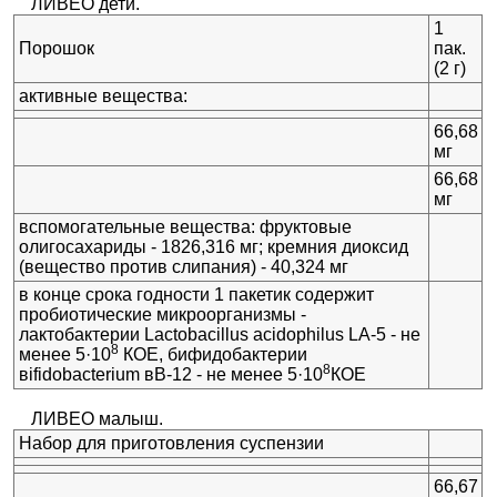
ЛИВЕО дети.
1
Порошок
пак.
(2 г)
активные вещества:
66,68
мг
66,68
мг
вспомогательные вещества: фруктовые
олигосахариды - 1826,316 мг; кремния диоксид
(вещество против слипания) - 40,324 мг
в конце срока годности 1 пакетик содержит
пробиотические микроорганизмы -
лактобактерии Lactobacillus acidophilus LA-5 - не
8
менее 5·10
КОЕ, бифидобактерии
8
вifidobacterium вB-12 - не менее 5·10
КОЕ
ЛИВЕО малыш.
Набор для приготовления суспензии
66,67