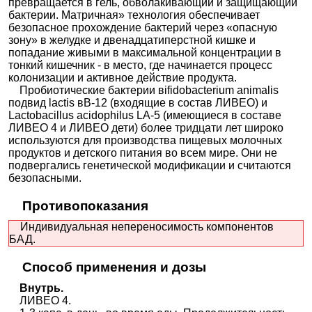
превращается в гель, обволакивающий и защищающий
бактерии. Матричная» технология обеспечивает
безопасное прохождение бактерий через «опасную
зону» в желудке и двенадцатиперстной кишке и
попадание живыми в максимальной концентрации в
тонкий кишечник - в место, где начинается процесс
колонизации и активное действие продукта.
Пробиотические бактерии вifidobacterium animalis
подвид lactis вB-12 (входящие в состав ЛИВЕО) и
Lactobacillus acidophilus LA-5 (имеющиеся в составе
ЛИВЕО 4 и ЛИВЕО дети) более тридцати лет широко
используются для производства пищевых молочных
продуктов и детского питания во всем мире. Они не
подвергались генетической модификации и считаются
безопасными.
Противопоказания
Индивидуальная непереносимость компонентов
БАД.
Способ применения и дозы
Внутрь.
ЛИВЕО 4.