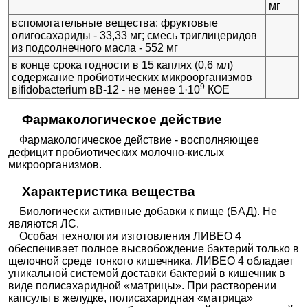
мг
вспомогательные вещества: фруктовые
олигосахариды - 33,33 мг; смесь триглицеридов
из подсолнечного масла - 552 мг
в конце срока годности в 15 каплях (0,6 мл)
содержание пробиотических микроорганизмов
9
вifidobacterium вB-12 - не менее 1·10
КОЕ
Фармакологическое действие
Фармакологическое действие - восполняющее
дефицит пробиотических молочно-кислых
микроорганизмов.
Характеристика вещества
Биологически активные добавки к пище (БАД). Не
являются ЛС.
Особая технология изготовления ЛИВЕО 4
обеспечивает полное высвобождение бактерий только в
щелочной среде тонкого кишечника. ЛИВЕО 4 обладает
уникальной системой доставки бактерий в кишечник в
виде полисахаридной «матрицы». При растворении
капсулы в желудке, полисахаридная «матрица»