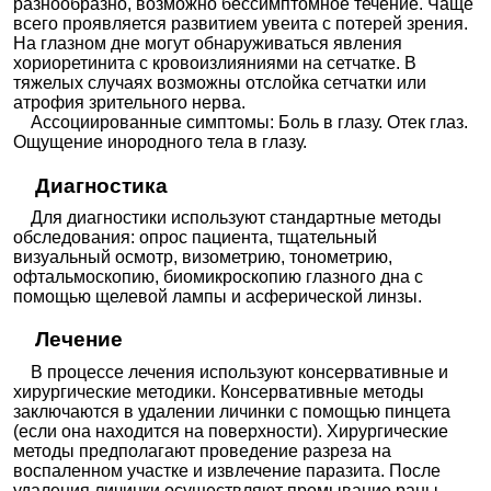
разнообразно, возможно бессимптомное течение. Чаще
всего проявляется развитием увеита с потерей зрения.
На глазном дне могут обнаруживаться явления
хориоретинита с кровоизлияниями на сетчатке. В
тяжелых случаях возможны отслойка сетчатки или
атрофия зрительного нерва.
Ассоциированные симптомы: Боль в глазу. Отек глаз.
Ощущение инородного тела в глазу.
Диагностика
Для диагностики используют стандартные методы
обследования: опрос пациента, тщательный
визуальный осмотр, визометрию, тонометрию,
офтальмоскопию, биомикроскопию глазного дна с
помощью щелевой лампы и асферической линзы.
Лечение
В процессе лечения используют консервативные и
хирургические методики. Консервативные методы
заключаются в удалении личинки с помощью пинцета
(если она находится на поверхности). Хирургические
методы предполагают проведение разреза на
воспаленном участке и извлечение паразита. После
удаления личинки осуществляют промывание раны