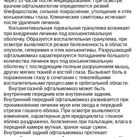
через 10 часов после инфицирования. При осмотре
врачом-офтальмологом определяются резкий
блефароспазм, сильное покраснение, утолщение и отёк
конъюнктивы глаза. Клинические симптомы исчезают
после удаления личинок.
Конъюнктивальная ларвальная гранулема возникает
при внедрении личинки под конъюнктивальную
оболочку. Образуется воспалительная гранулема, при
осмотре выявляются резкая болезненность в области
опухоли, гиперемия и отек конъюнктивы. Разрушающий
офтальмомиаз характеризуется попаданием большого
количества личинок мух под конъюнктивальную
оболочку с последующим полным разрушением мышц,
других мягких тканей и костей глаза. Вызывает боль в
пораженном глазу в сочетании с тяжелейшими
воспалительными процессами в орбитальной области.
Внутриглазной офтальмомиаз может быть
внутренним передним или внутренним задним.
Внутренний передний офтальмомиаз развивается при
проникновении личинки мухи или овода в передний
отрезок глазного яблока. При осмотре выявляются
изменения, характерные для иридоциклита: глазное
яблоко раздражено, болезненно при пальпации, влага в
передней камере мутная, зрачок чаще сужен.
Внутренний задний офтальмомиаз протекает