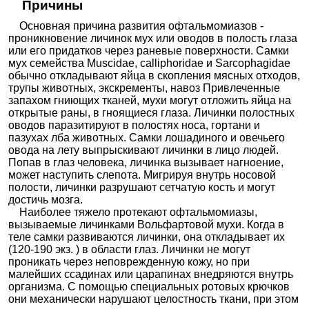
Причины
Основная причина развития офтальмомиазов -
проникновение личинок мух или оводов в полость глаза
или его придатков через раневые поверхности. Самки
мух семейства Muscidae, сalliphoridae и Sarcophagidae
обычно откладывают яйца в скопления мясных отходов,
трупы животных, экскременты, навоз Привлеченные
запахом гниющих тканей, мухи могут отложить яйца на
открытые раны, в гноящиеся глаза. Личинки полостных
оводов паразитируют в полостях носа, гортани и
пазухах лба животных. Самки лошадиного и овечьего
овода на лету выпрыскивают личинки в лицо людей.
Попав в глаз человека, личинка вызывает нагноение,
может наступить слепота. Мигрируя внутрь носовой
полости, личинки разрушают сетчатую кость и могут
достичь мозга.
Наиболее тяжело протекают офтальмомиазы,
вызываемые личинками Вольфартовой мухи. Когда в
теле самки развиваются личинки, она откладывает их
(120-190 экз. ) в области глаз. Личинки не могут
проникать через неповрежденную кожу, но при
малейших ссадинах или царапинах внедряются внутрь
организма. С помощью специальных ротовых крючков
они механически нарушают целостность ткани, при этом