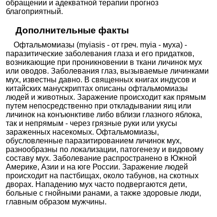
обращении и адекватной терапии прогноз
благоприятный.
Дополнительные факты
Офтальмомиазы (myiasis - от греч. myia - муха) -
паразитические заболевания глаза и его придатков,
возникающие при проникновении в ткани личинок мух
или оводов. Заболевания глаз, вызываемые личинками
мух, известны давно. В священных книгах индусов и
китайских манускриптах описаны офтальмомиазы
людей и животных. Заражение происходит как прямым
путем непосредственно при откладывании яиц или
личинок на конъюнктиве либо вблизи глазного яблока,
так и непрямым - через грязные руки или укусы
зараженных насекомых. Офтальмомиазы,
обусловленные паразитированием личинок мух,
разнообразны по локализации, патогенезу и видовому
составу мух. Заболевание распространено в Южной
Америке, Азии и на юге России. Заражение людей
происходит на пастбищах, около табунов, на скотных
дворах. Нападению мух часто подвергаются дети,
больные с гнойными ранами, а также здоровые люди,
главным образом мужчины.