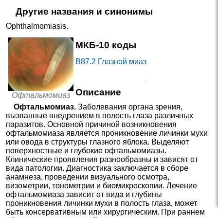
Другие названия и синонимы
Ophthalmomiasis
.
МКБ-10 коды
B87.2
Глазной миаз
Описание
Офтальмомиаз
Офтальмомиаз.
Заболевания органа зрения,
вызванные внедрением в полость глаза различных
паразитов. Основной причиной возникновения
офтальмомиаза является проникновение личинки мухи
или овода в структуры глазного яблока. Выделяют
поверхностные и глубокие офтальмомиазы.
Клинические проявления разнообразны и зависят от
вида патологии. Диагностика заключается в сборе
анамнеза, проведении визуального осмотра,
визометрии, тонометрии и биомикроскопии. Лечение
офтальмомиаза зависит от вида и глубины
проникновения личинки мухи в полость глаза, может
быть консервативным или хирургическим. При раннем