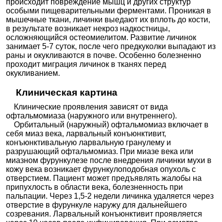
происходит повреждение мышц и других структур
особыми пищеварительными ферментами. Проникая в
мышечные ткани, личинки выедают их вплоть до кости,
в результате возникает некроз надкостницы,
осложняющийся остеомиелитом. Развитие личинок
занимает 5-7 суток, после чего предкуколки выпадают из
раны и окукливаются в почве. Особенно болезненно
проходит миграция личинок в тканях перед
окукливанием.
Клиническая картина
Клинические проявления зависят от вида
офтальмомиаза (наружного или внутреннего).
Орбитальный (наружный) офтальмомиаз включает в
себя миаз века, ларвальный конъюнктивит,
конъюнктивальную ларвальную гранулему и
разрушающий офтальмомиаз. При миазе века или
миазном фурункулезе после внедрения личинки мухи в
кожу века возникает фурункулоподобная опухоль с
отверстием. Пациент может предъявлять жалобы на
припухлость в области века, болезненность при
пальпации. Через 1,5-2 недели личинка удаляется через
отверстие в фурункуле наружу для дальнейшего
созревания. Ларвальный конъюнктивит проявляется