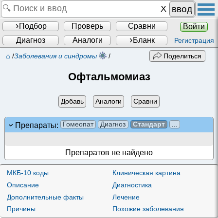
ввод
Подбор
Проверь
Сравни
Войти
Диагноз
Аналоги
Бланк
Регистрация
⌂
/
Заболевания и синдромы
/
Поделиться
Офтальмомиаз
Добавь
Аналоги
Сравни
Гомеопат
Диагноз
Стандарт
...
Препараты:
Препаратов не найдено
МКБ-10 коды
Клиническая картина
Описание
Диагностика
Дополнительные факты
Лечение
Причины
Похожие заболевания