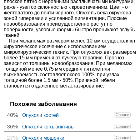
плоское пятно с неровными расплывчатыми контурами,
реже - узел со склонностью к кровотечениям. Цвет - от
желтоватого до почти черного. Опухоль века окружена
зоной гиперемии и усиленной пигментации. Плоские
новообразования преимущественно растут по
поверхности, узловые формы быстро проникают вглубь
тканей.
При меланомах размером менее 10 мм осуществляют
хирургическое иссечение с использованием
микрохирургических техник. При опухолях век размером
более 15 мм применяют лучевую терапию. Прогноз
зависит от толщины новообразования. При меланомах
толщиной менее 0,75 мм средняя пятилетняя
выживаемость составляет около 100%, при узлах
толщиной более 1,5 мм - 50%. Причиной гибели
становится отдаленное метастазирование.
Похожие заболевания
40%
Опухоли костей
Сравни
36%
Опухоли конъюнктивы
Сравни
27%
Опухоли мошонки
Сравни