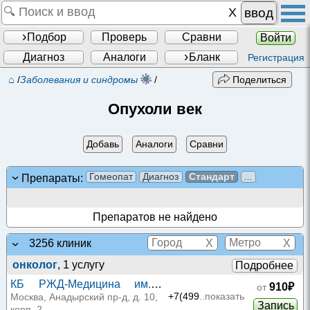
ввод
Подбор
Проверь
Сравни
Войти
Диагноз
Аналоги
Бланк
Регистрация
⌂
/
Заболевания и синдромы
/
Поделиться
Опухоли век
Добавь
Аналоги
Сравни
Гомеопат
Диагноз
Стандарт
...
Препараты:
Препаратов не найдено
X
X
3256 клиник
онколог
, 1 услугу
Подробнее
КБ РЖД-Медицина им.
910₽
от
Н.А. Семашко в
+7(499
..показать
Москва, Анадырский пр-д, д. 10,
Запись
корп. 2