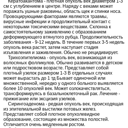
Кератоакантома - плотная опухоль век диаметром 1-3
см с углублением в центре. Наряду с веками может
поражать ушные раковины, область щек и спинки носа.
Провоцирующими факторами являются травмы,
вирусные инфекции и продолжительный контакт с
некоторыми токсическими веществами. Склонна к
самостоятельному заживлению с образованием
деформирующего втянутого рубца. Продолжительность
заболевания - 9-12 недель. В течение первых 3-5 недель
опухоль века растет, затем наступает стадия
изъязвления и заживления. Обычно не рецидивирует.
Трихоэпителиома - опухоль век, возникающая из
волосяных фолликулов. Обычно развивается в детском
или подростковом возрасте. Представляет собой
плотный узелок размером 1-3 В отдельных случаях
может вырастать до 1 тд Бывает одиночной или
множественной, нередко у одного больного выявляется
более 10 опухолей век. Может озлокачествляться,
трансформируясь в базальноклеточный рак. Лечение -
прижигание или эксцизия узелков.
Сирингоаденома - редкая опухоль век, происходящая
из эпителиальной выстилки потовых желез.
Представляет собой плотное опухолевидное
образование, состоящее из множества полостей.
Отличается очень медленным ростом.