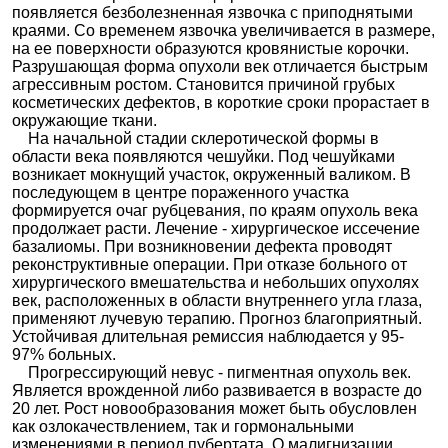
появляется безболезненная язвочка с приподнятыми
краями. Со временем язвочка увеличивается в размере,
на ее поверхности образуются кровянистые корочки.
Разрушающая форма опухоли век отличается быстрым
агрессивным ростом. Становится причиной грубых
косметических дефектов, в короткие сроки прорастает в
окружающие ткани.
На начальной стадии склеротической формы в
области века появляются чешуйки. Под чешуйками
возникает мокнущий участок, окруженный валиком. В
последующем в центре пораженного участка
формируется очаг рубцевания, по краям опухоль века
продолжает расти. Лечение - хирургическое иссечение
базалиомы. При возникновении дефекта проводят
реконструктивные операции. При отказе больного от
хирургического вмешательства и небольших опухолях
век, расположенных в области внутреннего угла глаза,
применяют лучевую терапию. Прогноз благоприятный.
Устойчивая длительная ремиссия наблюдается у 95-
97% больных.
Прогрессирующий невус - пигментная опухоль век.
Является врожденной либо развивается в возрасте до
20 лет. Рост новообразования может быть обусловлен
как озлокачествлением, так и гормональными
изменениями в период пубертата. О малигнизации