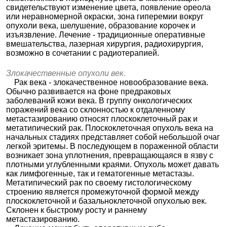
свидетельствуют изменение цвета, появление ореола
или неравномерной окраски, зона гиперемии вокруг
опухоли века, шелушение, образование корочек и
изъязвление. Лечение - традиционные оперативные
вмешательства, лазерная хирургия, радиохирургия,
возможно в сочетании с радиотерапией.
Злокачественные опухоли век.
Рак века - злокачественное новообразование века.
Обычно развивается на фоне предраковых
заболеваний кожи века. В группу онкологических
поражений века со склонностью к отдаленному
метастазированию относят плоскоклеточный рак и
метатипический рак. Плоскоклеточная опухоль века на
начальных стадиях представляет собой небольшой очаг
легкой эритемы. В последующем в пораженной области
возникает зона уплотнения, превращающаяся в язву с
плотными углубленными краями. Опухоль может давать
как лимфогенные, так и гематогенные метастазы.
Метатипический рак по своему гистологическому
строению является промежуточной формой между
плоскоклеточной и базальноклеточной опухолью век.
Склонен к быстрому росту и раннему
метастазированию.