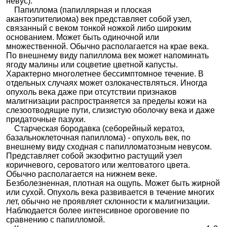
невус).
Папиллома (папиллярная и плоская
акантоэпителиома) век представляет собой узел,
связанный с веком тонкой ножкой либо широким
основанием. Может быть одиночной или
множественной. Обычно располагается на крае века.
По внешнему виду папиллома век может напоминать
ягоду малины или соцветие цветной капусты.
Характерно многолетнее бессимптомное течение. В
отдельных случаях может озлокачествляться. Иногда
опухоль века даже при отсутствии признаков
малигнизации распространяется за пределы кожи на
слезоотводящие пути, слизистую оболочку века и даже
придаточные пазухи.
Старческая бородавка (себорейный кератоз,
базальноклеточная папиллома) - опухоль век, по
внешнему виду сходная с папилломатозным невусом.
Представляет собой экзофитно растущий узел
коричневого, сероватого или желтоватого цвета.
Обычно располагается на нижнем веке.
Безболезненная, плотная на ощупь. Может быть жирной
или сухой. Опухоль века развивается в течение многих
лет, обычно не проявляет склонности к малигнизации.
Наблюдается более интенсивное ороговение по
сравнению с папилломой.