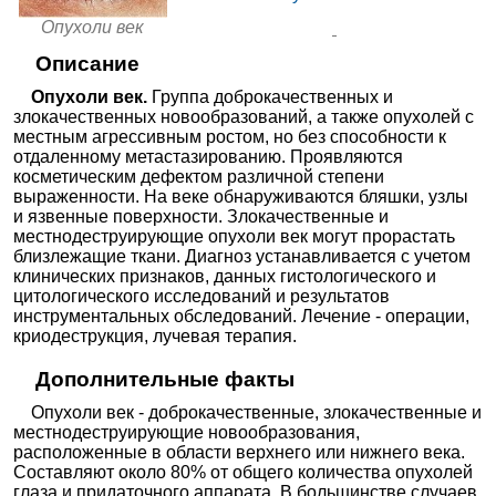
Опухоли век
Поликлиника.ру на Новой
1565₽
от
Басманной
+7(495
..показать
Москва, ул. Новая Басманная, д.
Описание
Запись
10, стр. 1
Опухоли век.
Группа доброкачественных и
Клиника Дружковых на
1650₽
от
злокачественных новообразований, а также опухолей с
Сибгата Хакима 31
+7(843
..показать
Казань, ул. Сибгата Хакима, д.
Запись
местным агрессивным ростом, но без способности к
31
отдаленному метастазированию. Проявляются
Ещё 3246 клиник
косметическим дефектом различной степени
выраженности. На веке обнаруживаются бляшки, узлы
и язвенные поверхности. Злокачественные и
местнодеструирующие опухоли век могут прорастать
близлежащие ткани. Диагноз устанавливается с учетом
клинических признаков, данных гистологического и
цитологического исследований и результатов
инструментальных обследований. Лечение - операции,
криодеструкция, лучевая терапия.
Дополнительные факты
Опухоли век - доброкачественные, злокачественные и
местнодеструирующие новообразования,
расположенные в области верхнего или нижнего века.
Составляют около 80% от общего количества опухолей
глаза и придаточного аппарата. В большинстве случаев