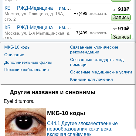
Анадырском проезде
КБ РЖД-Медицина им.
910₽
от
Н.А. Семашко на
+7(499
..показать
Москва, ул. Плющева, д. 15А,
Запись
Плющева
стр. 2
КБ РЖД-Медицина им.
910₽
от
Н.А. Семашко на 1-й
+7(499
..показать
Москва, ул. 1-я Мытищинская, д.
Запись
Мытищинской
19А
КБ РЖД-Медицина им.
МКБ-10 коды
Связанные клинические
910₽
от
рекомендации
Н.А. Семашко в Киевском
+7(495
..показать
Новая Москва, пос. Киевский, д.
Описание
Запись
12А
Связанные стандарты мед.
Дополнительные факты
помощи
Поликлиника.ру в 1-м
1565₽
от
Похожие заболевания
Основные медицинские услуги
Смоленском переулке
+7(495
..показать
Москва, 1-й Смоленский пер., д.
Запись
17, стр. 3
Клиники для лечения
Поликлиника.ру в
1565₽
от
Столярном переулке
+7(495
..показать
Другие названия и синонимы
Москва, Столярный пер., д. 7,
Запись
корп. 2
Eyelid tumors
.
Поликлиника.ру на
1565₽
от
Дорожной
+7(495
..показать
Москва, ул. Дорожная, д. 32,
МКБ-10 коды
Запись
корп. 1
C44.1
Другие злокачественные
Поликлиника.ру на
1565₽
от
новообразования кожи века,
Таганской
+7(495
..показать
Москва, ул. Таганская, д. 32/1,
Запись
включая спайку век
стр. 17