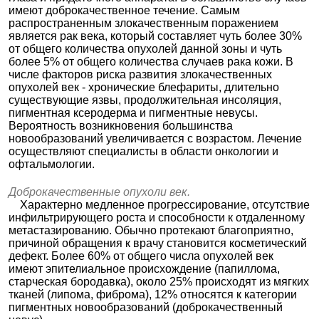
имеют доброкачественное течение. Самым
распространенным злокачественным поражением
является рак века, который составляет чуть более 30%
от общего количества опухолей данной зоны и чуть
более 5% от общего количества случаев рака кожи. В
числе факторов риска развития злокачественных
опухолей век - хронические блефариты, длительно
существующие язвы, продолжительная инсоляция,
пигментная ксеродерма и пигментные невусы.
Вероятность возникновения большинства
новообразований увеличивается с возрастом. Лечение
осуществляют специалисты в области онкологии и
офтальмологии.
Доброкачественные опухоли век.
Характерно медленное прогрессирование, отсутствие
инфильтрирующего роста и способности к отдаленному
метастазированию. Обычно протекают благоприятно,
причиной обращения к врачу становится косметический
дефект. Более 60% от общего числа опухолей век
имеют эпителиальное происхождение (папиллома,
старческая бородавка), около 25% происходят из мягких
тканей (липома, фиброма), 12% относятся к категории
пигментных новообразований (доброкачественный