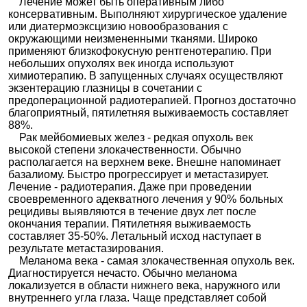
Лечение может быть оперативным либо
консервативным. Выполняют хирургическое удаление
или диатермоэксцизию новообразования с
окружающими неизмененными тканями. Широко
применяют близкофокусную рентгенотерапию. При
небольших опухолях век иногда используют
химиотерапию. В запущенных случаях осуществляют
экзентерацию глазницы в сочетании с
предоперационной радиотерапией. Прогноз достаточно
благоприятный, пятилетняя выживаемость составляет
88%.
Рак мейбомиевых желез - редкая опухоль век
высокой степени злокачественности. Обычно
располагается на верхнем веке. Внешне напоминает
базалиому. Быстро прогрессирует и метастазирует.
Лечение - радиотерапия. Даже при проведении
своевременного адекватного лечения у 90% больных
рецидивы выявляются в течение двух лет после
окончания терапии. Пятилетняя выживаемость
составляет 35-50%. Летальный исход наступает в
результате метастазирования.
Меланома века - самая злокачественная опухоль век.
Диагностируется нечасто. Обычно меланома
локализуется в области нижнего века, наружного или
внутреннего угла глаза. Чаще представляет собой