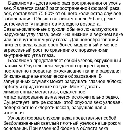
Базалиома - достаточно распространенная опухоль
век. Является самой распространенной формой рака
век, составляет 75-80% от общего количества случаев
заболевания. Обычно возникает после 50 лет, реже
встречается у пациентов молодого возраста.
Базальноклеточные опухоли обычно локализуются в
наружном углу глаза, реже - на нижнем и верхнем веке
или во внутреннем углу глаза. Для новообразований
нижнего века характерен более медленный и менее
агрессивный рост по сравнению с поражениями
внутреннего угла глаза.
Базалиома представляет собой узелок, окруженный
валиком. Опухоль века медленно прогрессирует,
постепенно прорастая окружающие ткани и разрушая
близлежащие анатомические образования. В
запущенных случаях может разрушать глазное яблоко,
орбиту и придаточные пазухи. Может давать
лимфогенные метастазы, отдаленное
метастазирование выявляется исключительно редко.
Существует четыре формы этой опухоли век: узловая,
поверхностно-склеротическая, разрушающая и
язвенная.
Узловая форма опухоли века представляет собой
безболезненный светлый плотный узелок на широком
основании. При язвенной форме в области века