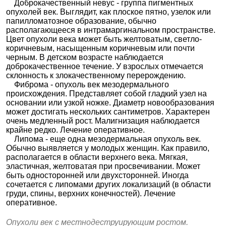
Доброкачественный невус - группа пигментных
опухолей век. Выглядит, как плоское пятно, узелок или
папилломатозное образование, обычно
располагающееся в интрамаргинальном пространстве.
Цвет опухоли века может быть желтоватым, светло-
коричневым, насыщенным коричневым или почти
черным. В детском возрасте наблюдается
доброкачественное течение. У взрослых отмечается
склонность к злокачественному перерождению.
Фиброма - опухоль век мезодермального
происхождения. Представляет собой гладкий узел на
основании или узкой ножке. Диаметр новообразования
может достигать нескольких сантиметров. Характерен
очень медленный рост. Малигнизация наблюдается
крайне редко. Лечение оперативное.
Липома - еще одна мезодермальная опухоль век.
Обычно выявляется у молодых женщин. Как правило,
располагается в области верхнего века. Мягкая,
эластичная, желтоватая при просвечивании. Может
быть односторонней или двухсторонней. Иногда
сочетается с липомами других локализаций (в области
груди, спины, верхних конечностей). Лечение
оперативное.
Опухоли век с местнодеструирующим ростом.