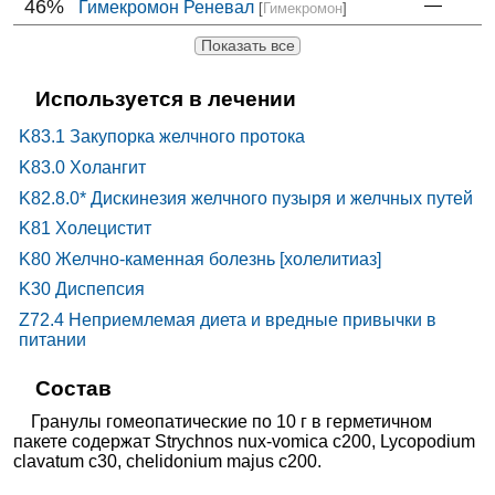
46%
—
Гимекромон Реневал
[
Гимекромон
]
Показать все
Используется в лечении
K83.1 Закупорка желчного протока
K83.0 Холангит
K82.8.0* Дискинезия желчного пузыря и желчных путей
K81 Холецистит
K80 Желчно-каменная болезнь [холелитиаз]
K30 Диспепсия
Z72.4 Неприемлемая диета и вредные привычки в
питании
Состав
Гранулы гомеопатические по 10 г в герметичном
пакете содержат Strychnos nux-vomica с200, Lycopodium
clavatum с30, сhelidonium majus с200.