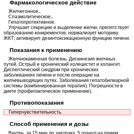
Фармакологическое действие
Желчегонное,.
Спазмолитическое,.
Гепатопротективное.
Улучшает секрецию и выделение желчи, препятствует
образованию конкрементов; нормализует моторику
ЖКТ; активирует дезинтоксикационную функцию печени.
Показания к применению
Желчнокаменная болезнь. Дискинезия желчных
путей. Острый и хронический холецистит и холангит.
Диспептический синдром при хронических
заболеваниях печени и после операции на
желчевыводящих путях. Заболевания гепатобилиарной
системы (комбинированная терапия). Погрешности в
диете (профилактическое применение).
Противопоказания
Гиперчувствительность.
Способ применения и дозы
Внутрь, за 15 мин до завтрака, 5 гранул на прием