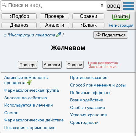
ввод
Подбор
Проверь
Сравни
Войти
Диагноз
Аналоги
Бланк
Регистрация
⌂
/
Инструкции лекарств
/
Поделиться
Желчевом
Цена неизвестна
Проверь
Аналоги
Сравни
Заказать нельзя
Активные компоненты
Противопоказания
препарата
Способ применения и дозы
Фармакологическая группа
Побочные эффекты
Аналоги по действию
Взаимодействие
Используется в лечении
Особые указания
Состав
Условия хранения
Фармакологическое действие
Срок годности
Показания к применению