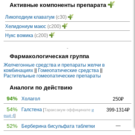
Активные компоненты препарата
Ликоподиум клаватум
(c30)
Хелидониум маюс
(c200)
Нукс вомика
(c200)
Фармакологическая группа
Желчегонные средства и препараты желчи в
комбинациях
||
Гомеопатические средства
||
Растительные гомеопатические препараты
Аналоги по действию
94%
Холагол
250₽
54%
Галстена
399-1314₽
[
Тараксакум оффицинале
и
ещё 4
]
52%
—
Берберина бисульфата таблетки