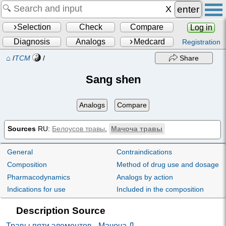
enter
Selection
Check
Compare
Log in
Diagnosis
Analogs
Medcard
Registration
⌂
/
TCM
/
Share
Sang shen
Analogs
Compare
Sources
RU:
Белоусов травы
,
Мачоча травы
General
Contraindications
Composition
Method of drug use and dosage
Pharmacodynamics
Analogs by action
Indications for use
Included in the composition
Description Source
Травы пяти элементов - Мачоча Д.