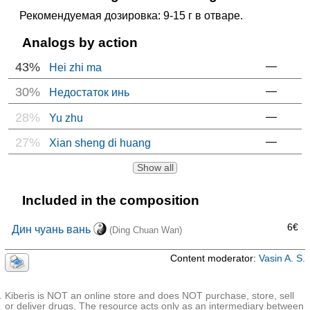
Рекомендуемая дозировка: 9-15 г в отваре.
Analogs by action
43%
—
Hei zhi ma
30%
—
Недостаток инь
28%
—
Yu zhu
27%
—
Xian sheng di huang
Show all
Included in the composition
6€
Дин чуань вань
(Ding Chuan Wan)
Content moderator:
Vasin A. S.
Kiberis is NOT an online store and does NOT purchase, store, sell
or deliver drugs. The resource acts only as an intermediary between