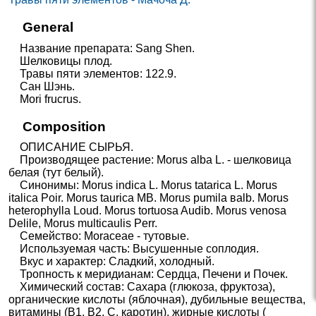
General
Название препарата: Sang Shen.
Шелковицы плод.
Травы пяти элементов: 122.9.
Сан Шэнь.
Mori frucrus.
Composition
ОПИСАНИЕ СЫРЬЯ.
Производящее растение: Morus alba L. - шелковица
белая (тут белый).
Синонимы: Morus indica L. Morus tatarica L. Morus
italica Poir. Morus taurica MB. Morus pumila вalb. Morus
heterophylla Loud. Morus tortuosa Audib. Morus venosa
Delile, Morus multicaulis Perr.
Семейство: Moraceae - тутовые.
Используемая часть: Высушенные соплодия.
Вкус и характер: Сладкий, холодный.
Тропность к меридианам: Сердца, Печени и Почек.
Химический состав: Сахара (глюкоза, фруктоза),
органические кислоты (яблочная), дубильные вещества,
витамины (B1, В2, С, каротин), жирные кислоты (