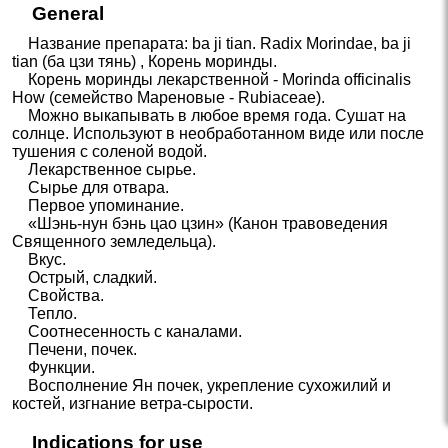
General
Название препарата: ba ji tian. Radix Morindae, ba ji
tian (ба цзи тянь) , Корень моринды.
Корень моринды лекарственной - Morinda officinalis
How (семейство Мареновые - Rubiaceae).
Можно выкапывать в любое время года. Сушат на
солнце. Используют в необработанном виде или после
тушения с соленой водой.
Лекарственное сырье.
Сырье для отвара.
Первое упоминание.
«Шэнь-нун бэнь цао цзин» (Канон травоведения
Священного земледельца).
Вкус.
Острый, сладкий.
Свойства.
Тепло.
Соотнесенность с каналами.
Печени, почек.
Функции.
Восполнение Ян почек, укрепление сухожилий и
костей, изгнание ветра-сырости.
Indications for use