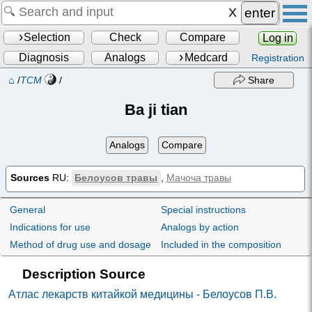
enter
Selection
Check
Compare
Log in
Diagnosis
Analogs
Medcard
Registration
⌂
/
TCM
/
Share
Ba ji tian
Analogs
Compare
Sources
RU:
Белоусов травы
,
Мачоча травы
General
Special instructions
Indications for use
Analogs by action
Method of drug use and dosage
Included in the composition
Description Source
Атлас лекарств китайкой медицины - Белоусов П.В.