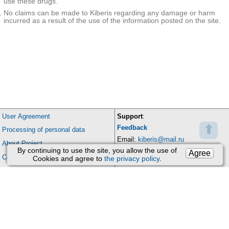
use these drugs.
No claims can be made to Kiberis regarding any damage or harm
incurred as a result of the use of the information posted on the site.
User Agreement
Support
:
⬆
Feedback
Processing of personal data
Email:
kiberis@mail.ru
About Project
By continuing to use the site, you allow the use of
Agree
Contacts
Cookies and agree to
the privacy policy
.
Version: 4.9
Updates