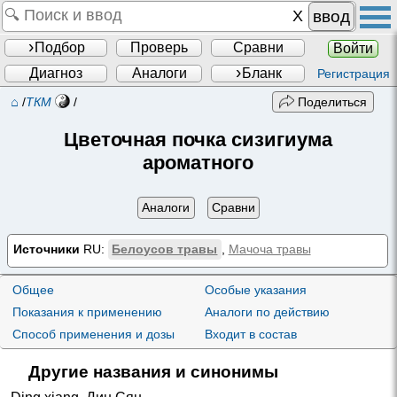
ввод
Подбор
Проверь
Сравни
Войти
Диагноз
Аналоги
Бланк
Регистрация
⌂
/
ТКМ
/
Поделиться
Цветочная почка сизигиума
ароматного
Аналоги
Сравни
Источники
RU:
Белоусов травы
,
Мачоча травы
Общее
Особые указания
Показания к применению
Аналоги по действию
Способ применения и дозы
Входит в состав
Другие названия и синонимы