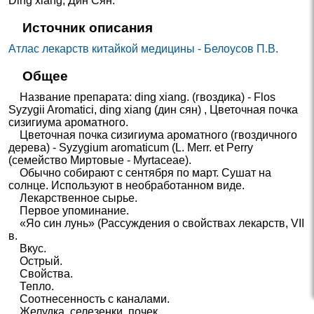
Ding xiang
,
Дин Сян
.
Источник описания
Атлас лекарств китайкой медицины - Белоусов П.В.
Общее
Название препарата: ding xiang. (гвоздика) - Flos
Syzygii Aromatici, ding xiang (дин сян) , Цветочная почка
сизигиума ароматного.
Цветочная почка сизигиума ароматного (гвоздичного
дерева) - Syzygium aromaticum (L. Merr. et Perry
(семейство Миртовые - Myrtaceae).
Обычно собирают с сентября по март. Сушат на
солнце. Используют в необработанном виде.
Лекарственное сырье.
Первое упоминание.
«Яо син лунь» (Рассуждения о свойствах лекарств, VII
в.
Вкус.
Острый.
Свойства.
Тепло.
Соотнесенность с каналами.
Желудка, селезенки, почек.