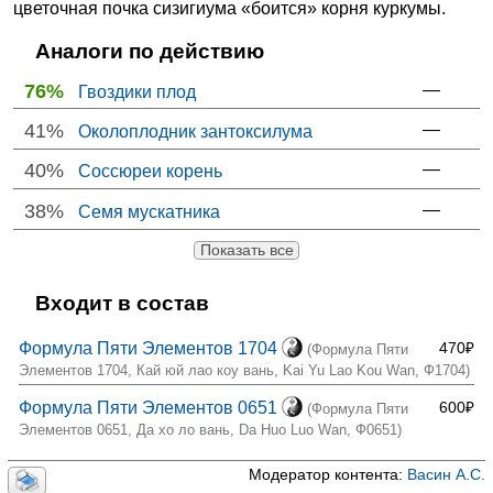
цветочная почка сизигиума «боится» корня куркумы.
Аналоги по действию
76%
—
Гвоздики плод
41%
—
Околоплодник зантоксилума
40%
—
Соссюреи корень
38%
—
Семя мускатника
Показать все
Входит в состав
Формула Пяти Элементов 1704
470₽
(Формула Пяти
Элементов 1704, Кай юй лао коу вань, Kai Yu Lao Kou Wan, Ф1704)
Формула Пяти Элементов 0651
600₽
(Формула Пяти
Элементов 0651, Да хо ло вань, Da Huo Luo Wan, Ф0651)
Модератор контента:
Васин А.С.