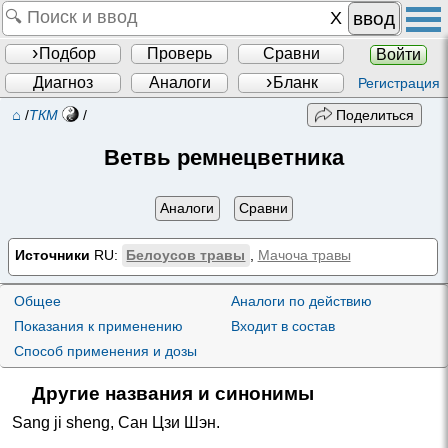
ввод
Подбор
Проверь
Сравни
Войти
Диагноз
Аналоги
Бланк
Регистрация
⌂
/
ТКМ
/
Поделиться
Ветвь ремнецветника
Аналоги
Сравни
Источники
RU:
Белоусов травы
,
Мачоча травы
Общее
Аналоги по действию
Показания к применению
Входит в состав
Способ применения и дозы
Другие названия и синонимы
Sang ji sheng
,
Сан Цзи Шэн
.