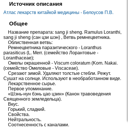
Источник описания
Атлас лекарств китайкой медицины - Белоусов П.В.
Общее
Название препарата: sang ji sheng. Ramulus Loranthi,
sang ji sheng (сан цзи шэн) , Ветвь ремнецветника.
Облиственная ветвь:
Ремнецветника паразитического - Loranthus
parasiticus (L. Merr. (семейство Лорантовые -
Loranthaceae);
Омелы окрашенной - Viscum coloratum (Kom. Nakai.
(семейство Омеловые - Viscaceae).
Срезают зимой. Удаляют толстые стебли. Режут.
Сушат на солнце. Используют в необработанном виде.
Лекарственное сырье.
Первое упоминание.
«Шэнь-нун бэнь цао цзин» (Канон травоведения
Священного земледельца).
Вкус.
Горький, сладкий.
Свойства.
Нейтральность.
Соотнесенность с каналами.