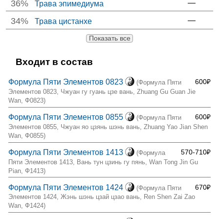
36%
—
Трава эпимедиума
34%
—
Трава цистанхе
Показать все
Входит в состав
Формула Пяти Элементов 0823
600₽
(Формула Пяти
Элементов 0823, Чжуан гу гуань цзе вань, Zhuang Gu Guan Jie
Wan, Ф0823)
Формула Пяти Элементов 0855
600₽
(Формула Пяти
Элементов 0855, Чжуан яо цзянь шэнь вань, Zhuang Yao Jian Shen
Wan, Ф0855)
Формула Пяти Элементов 1413
570-710₽
(Формула
Пяти Элементов 1413, Вань тун цзинь гу пянь, Wan Tong Jin Gu
Pian, Ф1413)
Формула Пяти Элементов 1424
670₽
(Формула Пяти
Элементов 1424, Жэнь шэнь цзай цзао вань, Ren Shen Zai Zao
Wan, Ф1424)