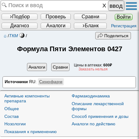
ввод
Подбор
Проверь
Сравни
Войти
Диагноз
Аналоги
Бланк
Регистрация
⌂
/
ТКМ
/
Поделиться
Формула Пяти Элементов 0427
Цены в аптеках:
600₽
Аналоги
Сравни
Заказать нельзя
Источники
RU:
Синофарм
Активные компоненты
Фармакодинамика
препарата
Описание лекарственной
Общее
формы
Состав
Способ применения и дозы
Нозологии
Аналоги по действию
Показания к применению