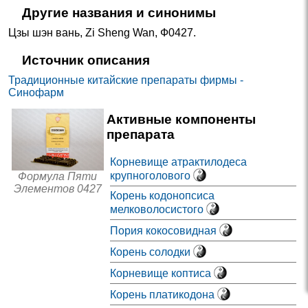
Другие названия и синонимы
Цзы шэн вань
,
Zi Sheng Wan
,
Ф0427
.
Источник описания
Традиционные китайские препараты фирмы -
Синофарм
Активные компоненты
препарата
Корневище атрактилодеса
крупноголового
Формула Пяти
Элементов 0427
Корень кодонопсиса
мелковолосистого
Пория кокосовидная
Корень солодки
Корневище коптиса
Корень платикодона