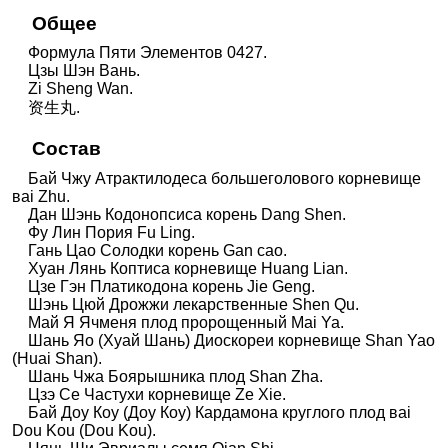
Общее
Формула Пяти Элементов 0427.
Цзы Шэн Вань.
Zi Sheng Wan.
资生丸.
Состав
Бай Чжу Атрактилодеса большеголового корневище
вai Zhu.
Дан Шэнь Кодонопсиса корень Dang Shen.
Фу Лин Пория Fu Ling.
Гань Цао Солодки корень Gan сao.
Хуан Лянь Коптиса корневище Huang Lian.
Цзе Гэн Платикодона корень Jie Geng.
Шэнь Цюй Дрожжи лекарственные Shen Qu.
Май Я Ячменя плод пророщенный Mai Ya.
Шань Яо (Хуай Шань) Диоскореи корневище Shan Yao
(Huai Shan).
Шань Чжа Боярышника плод Shan Zha.
Цзэ Се Частухи корневище Ze Xie.
Бай Доу Коу (Доу Коу) Кардамона круглого плод вai
Dou Kou (Dou Kou).