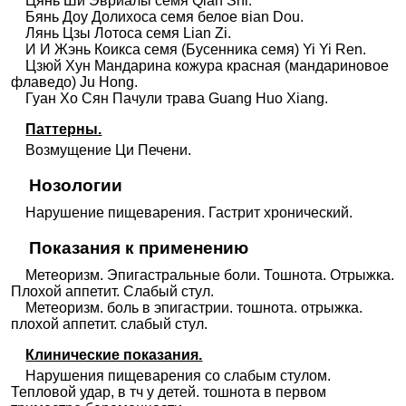
Цянь Ши Эвриалы семя Qian Shi.
Бянь Доу Долихоса семя белое вian Dou.
Лянь Цзы Лотоса семя Lian Zi.
И И Жэнь Коикса семя (Бусенника семя) Yi Yi Ren.
Цзюй Хун Мандарина кожура красная (мандариновое
флаведо) Ju Hong.
Гуан Хо Сян Пачули трава Guang Huo Xiang.
Паттерны.
Возмущение Ци Печени.
Нозологии
Нарушение пищеварения. Гастрит хронический.
Показания к применению
Метеоризм. Эпигастральные боли. Тошнота. Отрыжка.
Плохой аппетит. Слабый стул.
Метеоризм. боль в эпигастрии. тошнота. отрыжка.
плохой аппетит. слабый стул.
Клинические показания.
Нарушения пищеварения со слабым стулом.
Тепловой удар, в тч у детей. тошнота в первом