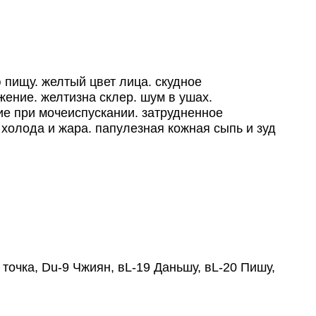
 пищу. желтый цвет лица. скудное
жение. желтизна склер. шум в ушах.
ние при мочеиспускании. затрудненное
холода и жара. папулезная кожная сыпь и зуд
чка, Du-9 Чжиян, вL-19 Даньшу, вL-20 Пишу,