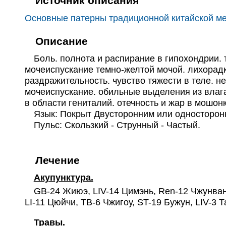
Источник описания
Основные патерны традиционной китайской м
Описание
Боль. полнота и распирание в гипохондрии. т
мочеиспускание темно-желтой мочой. лихорадка
раздражительность. чувство тяжести в теле. н
мочеиспускание. обильные выделения из влага
в области гениталий. отечность и жар в мошонк
Язык: Покрыт Двусторонним или односторонн
Пульс: Скользкий - Струнный - Частый.
Лечение
Акупунктура.
GB-24 Жиюэ, LIV-14 Цимэнь, Ren-12 Чжунвань
LI-11 Цюйчи, TB-6 Чжигоу, ST-19 Бужун, LIV-3 Та
Травы.