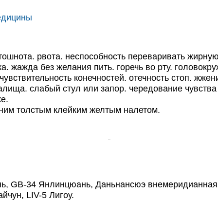
едицины
ошнота. рвота. неспособность переваривать жирную
. жажда без желания пить. горечь во рту. головокру
ечувствительность конечностей. отечность стоп. жже
лища. слабый стул или запор. чередование чувства 
е.
им толстым клейким желтым налетом.
, GB-34 Янлинцюань, Даньнансюэ внемеридианная то
йчун, LIV-5 Лигоу.