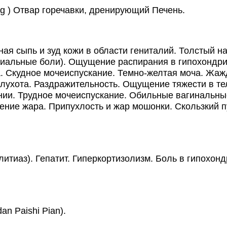
g ) Отвар горечавки, дренирующий Печень.
сыпь и зуд кожи в области гениталий. Толстый нал
риальные боли). Ощущение распирания в гипохондри
 Скудное мочеиспускание. Темно-желтая моча. Жажда
глухота. Раздражительность. Ощущение тяжести в те
нии. Трудное мочеиспускание. Обильные вагинальны
е жара. Припухлость и жар мошонки. Скользкий пул
иаз). Гепатит. Гиперкортизолизм. Боль в гипохонд
an Paishi Pian).