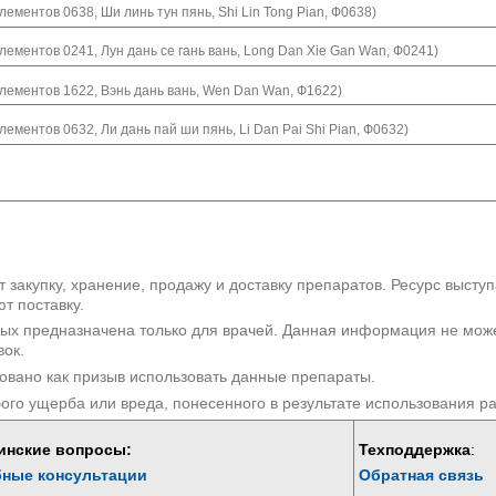
ементов 0638, Ши линь тун пянь, Shi Lin Tong Pian, Ф0638)
ементов 0241, Лун дань се гань вань, Long Dan Xie Gan Wan, Ф0241)
лементов 1622, Вэнь дань вань, Wen Dan Wan, Ф1622)
ементов 0632, Ли дань пай ши пянь, Li Dan Pai Shi Pian, Ф0632)
 закупку, хранение, продажу и доставку препаратов. Ресурс высту
т поставку.
рых предназначена только для врачей. Данная информация не мож
вок.
овано как призыв использовать данные препараты.
бого ущерба или вреда, понесенного в результате использования 
инские вопросы:
Техподдержка
:
бные консультации
Обратная связь