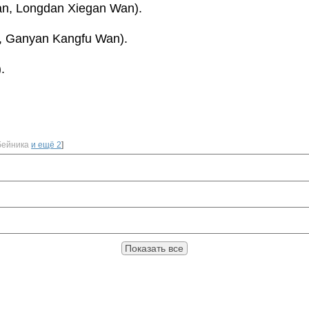
n, Longdan Xiegan Wan).
 Ganyan Kangfu Wan).
.
бейника
и ещё 2
]
Показать все