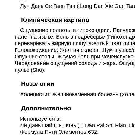
Лун Дань Се Гань Тан ( Long Dan Xie Gan Tan
Клиническая картина
Ощущение полноты в гипохондрии. Папулезная 
налет на языке. Боль в подреберье (Гипохонд
переваривать жирную пищу. Желтый цвет лица.
Головокружение. Желтая склера. Шум в ушах/
Опухшие стопы. Жгучая боль при мочеиспуска
Чередование ощущений холода и жара. Ощущени
пульс (Shu).
Нозологии
Холецистит. Желчнокаменная болезнь (Холелит
Дополнительно
Используется в:
Ли Дань Пай Ши Пянь (Li Dan Pai Shi Pian, Lid
Формула Пяти Элементов 632.