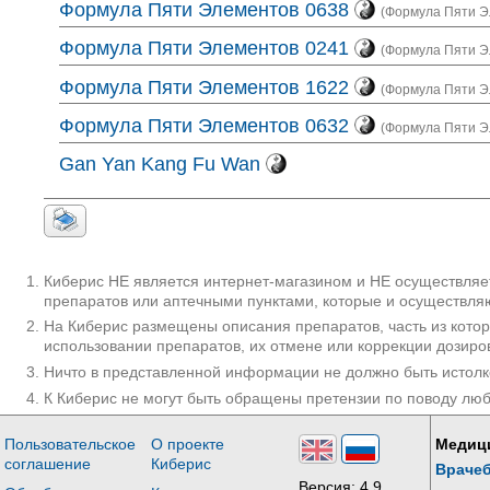
Формула Пяти Элементов 0638
(Формула Пяти Эл
Формула Пяти Элементов 0241
(Формула Пяти Эл
Формула Пяти Элементов 1622
(Формула Пяти Э
Формула Пяти Элементов 0632
(Формула Пяти Эл
Gan Yan Kang Fu Wan
Киберис НЕ является интернет-магазином и НЕ осуществляет
препаратов или аптечными пунктами, которые и осуществляю
На Киберис размещены описания препаратов, часть из кото
использовании препаратов, их отмене или коррекции дозиро
Ничто в представленной информации не должно быть истолк
К Киберис не могут быть обращены претензии по поводу лю
Пользовательское
О проекте
Медиц
соглашение
Киберис
Враче
Версия: 4.9