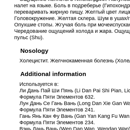
налет на языке. Боль в подреберье (Гипохонд
переваривать жирную пищу. Желтый цвет лица.
Головокружение. Желтая склера. Шум в ушах/
Опухшие стопы. Жгучая боль при мочеиспуска
Чередование ощущений холода и жара. Ощущени
пульс (Shu).
Nosology
Холецистит. Желчнокаменная болезнь (Холелит
Additional information
Используется в:
Ли Дань Пай Ши Пянь (Li Dan Pai Shi Pian, Lid
Формула Пяти Элементов 632.
Лун Дань Се Гань Вань (Long Dan Xie Gan Wa
Формула Пяти Элементов 241.
Гань Янь Кан Фу Вань (Gan Yan Kang Fu Wan,
Формула Пяти Элементов 234.
Вэнь Дань Вань (Wen Dan Wan, Wendan Wan)