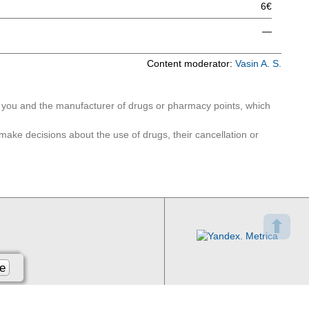
6€
—
Content moderator:
Vasin A. S.
n you and the manufacturer of drugs or pharmacy points, which
make decisions about the use of drugs, their cancellation or
⬆
e