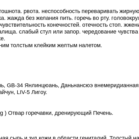
ошнота. рвота. неспособность переваривать жирную
. жажда без желания пить. горечь во рту. головокру
ечувствительность конечностей. отечность стоп. жже
лища. слабый стул или запор. чередование чувства 
е.
им толстым клейким желтым налетом.
, GB-34 Янлинцюань, Даньнансюэ внемеридианная то
йчун, LIV-5 Лигоу.
g ) Отвар горечавки, дренирующий Печень.
сыпь и зуд кожи в области гениталий. Толстый нал