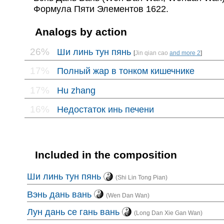
Формула Пяти Элементов 1622.
Analogs by action
26%
Ши линь тун пянь
[
Jin qian cao
and more 2
]
17%
Полный жар в тонком кишечнике
17%
Hu zhang
16%
Недостаток инь печени
Included in the composition
Ши линь тун пянь
(Shi Lin Tong Pian)
Вэнь дань вань
(Wen Dan Wan)
Лун дань се гань вань
(Long Dan Xie Gan Wan)