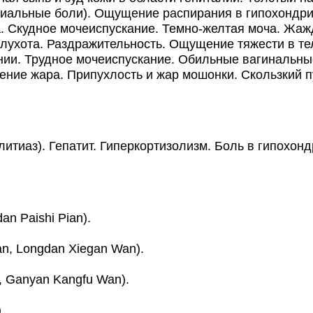
риальные боли). Ощущение распирания в гипохондри
 Скудное мочеиспускание. Темно-желтая моча. Жажда
глухота. Раздражительность. Ощущение тяжести в те
нии. Трудное мочеиспускание. Обильные вагинальны
е жара. Припухлость и жар мошонки. Скользкий пул
иаз). Гепатит. Гиперкортизолизм. Боль в гипохонд
an Paishi Pian).
n, Longdan Xiegan Wan).
 Ganyan Kangfu Wan).
.