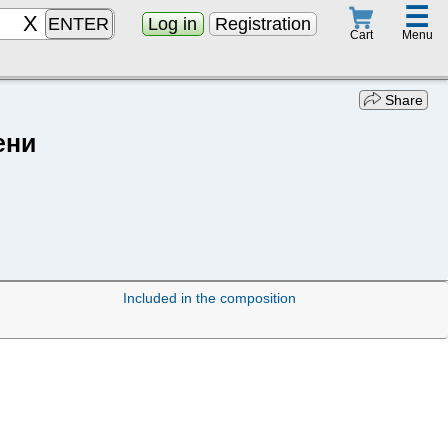
☰
ENTER
Log in
Registration
Menu
Cart
Share
ени
Included in the composition