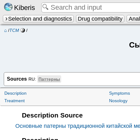
Kiberis
Selection and diagnostics
Drug compatibility
Ana
⌂
/
TCM
/
Сы
Sources
RU:
Паттерны
Description
Symptoms
Treatment
Nosology
Description Source
Основные патерны традиционной китайской м