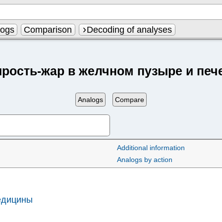
logs
Comparison
Decoding of analyses
рость-жар в желчном пузыре и печ
Analogs
Compare
Additional information
Analogs by action
едицины