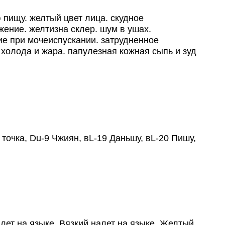
 пищу. желтый цвет лица. скудное
жение. желтизна склер. шум в ушах.
ние при мочеиспускании. затрудненное
холода и жара. папулезная кожная сыпь и зуд
чка, Du-9 Чжиян, вL-19 Даньшу, вL-20 Пишу,
ет на языке. Вязкий налет на языке. Желтый