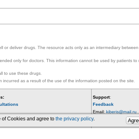
ll or deliver drugs. The resource acts only as an intermediary betwee
tended only for doctors. This information cannot be used by patients to 
ll to use these drugs.
ncurred as a result of the use of the information posted on the site.
s:
Support
:
ultations
Feedback
Email:
kiberis@mail.ru
se of Cookies and agree to
the privacy policy
.
Agre