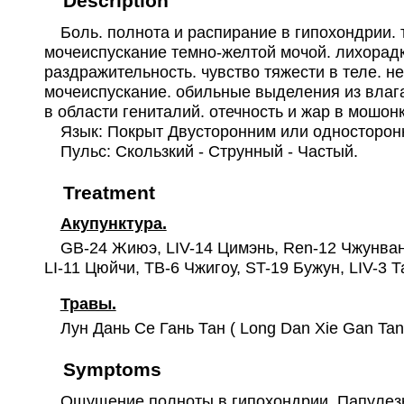
Description
Боль. полнота и распирание в гипохондрии. т
мочеиспускание темно-желтой мочой. лихорадка
раздражительность. чувство тяжести в теле. н
мочеиспускание. обильные выделения из влага
в области гениталий. отечность и жар в мошонк
Язык: Покрыт Двусторонним или односторонн
Пульс: Скользкий - Струнный - Частый.
Treatment
Акупунктура.
GB-24 Жиюэ, LIV-14 Цимэнь, Ren-12 Чжунвань
LI-11 Цюйчи, TB-6 Чжигоу, ST-19 Бужун, LIV-3 Та
Травы.
Лун Дань Се Гань Тан ( Long Dan Xie Gan Tan
Symptoms
Ощущение полноты в гипохондрии. Папулезная 