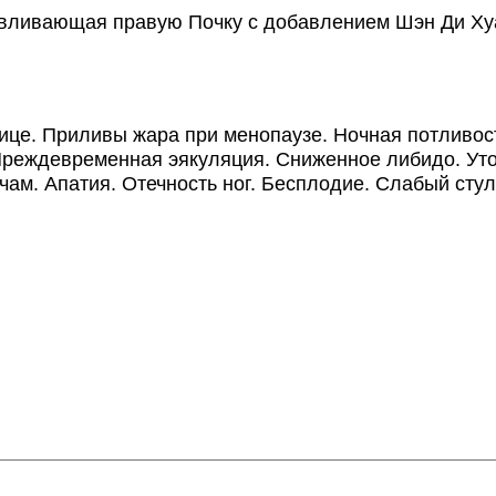
ливающая правую Почку с добавлением Шэн Ди Хуан
е. Приливы жара при менопаузе. Ночная потливость
Преждевременная эякуляция. Сниженное либидо. Уто
чам. Апатия. Отечность ног. Бесплодие. Слабый сту