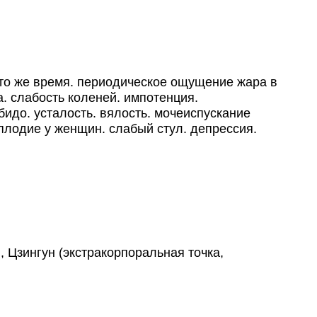
 то же время. периодическое ощущение жара в
а. слабость коленей. импотенция.
идо. усталость. вялость. мочеиспускание
сплодие у женщин. слабый стул. депрессия.
 Цзингун (экстракорпоральная точка,