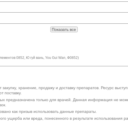
Показать все
ементов 0852, Ю гуй вань, You Gui Wan, Ф0852)
 закупку, хранение, продажу и доставку препаратов. Ресурс высту
т поставку.
рых предназначена только для врачей. Данная информация не мож
вок.
овано как призыв использовать данные препараты.
бого ущерба или вреда, понесенного в результате использования 