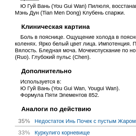
Ю Гуй Вань (You Gui Wan) Пилюля, восстанав
Мэнь Дун (Tian Men Dong) Клубень спаржи.
Клиническая картина
Боль в пояснице. Ощущение холода в поясниц
коленях. Ярко белый цвет лица. Импотенция. 
Вялость. Бледная моча. Мочеиспускание по но
(Ruo). Глубокий пульс (Chen).
Дополнительно
Используется в:
Ю Гуй Вань (You Gui Wan, Yougui Wan).
Формула Пяти Элементов 852.
Аналоги по действию
35%
Недостаток Инь Почек с пустым Жаром
33%
Куркулиго корневище