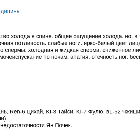
едицины
тво холода в спине. общее ощущение холода. но. в
чная потливость. слабые ноги. ярко-белый цвет лиц
 спермы. холодная и жидкая сперма. сниженное либ
мочеиспускание по ночам. апатия. отечность ног. бе
, Ren-6 Цихай, KI-3 Тайси, KI-7 Фулю, вL-52 Чжиши,
и).
недостаточности Ян Почек.