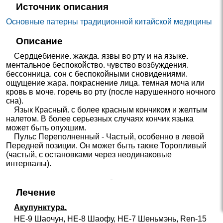
Источник описания
Основные патерны традиционной китайской медицины
Описание
Сердцебиение. жажда. язвы во рту и на языке.
ментальное беспокойство. чувство возбуждения.
бессонница. сон с беспокойными сновидениями.
ощущение жара. покраснение лица. темная моча или
кровь в моче. горечь во рту (после нарушенного ночного
сна).
Язык Красный. с более красным кончиком и желтым
налетом. В более серьезных случаях кончик языка
может быть опухшим.
Пульс Переполненный - Частый, особенно в левой
Передней позиции. Он может быть также Торопливый
(частый, с остановками через неодинаковые
интервалы).
Лечение
Акупунктура.
HE-9 Шаочун, HE-8 Шаофу, HE-7 Шеньмэнь, Ren-15