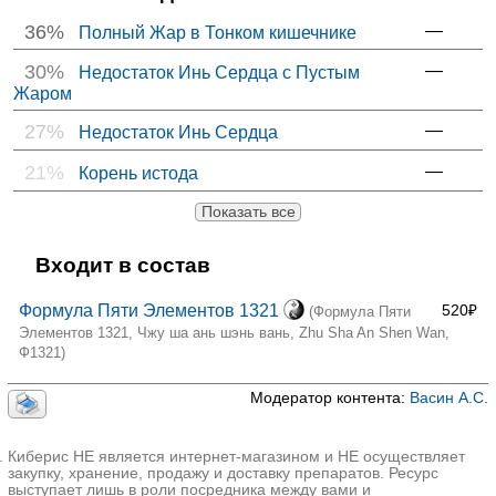
36%
—
Полный Жар в Тонком кишечнике
30%
—
Недостаток Инь Сердца с Пустым
Жаром
27%
—
Недостаток Инь Сердца
21%
—
Корень истода
Показать все
Входит в состав
Формула Пяти Элементов 1321
520₽
(Формула Пяти
Элементов 1321, Чжу ша ань шэнь вань, Zhu Sha An Shen Wan,
Ф1321)
Модератор контента:
Васин А.С.
Киберис НЕ является интернет-магазином и НЕ осуществляет
закупку, хранение, продажу и доставку препаратов. Ресурс
выступает лишь в роли посредника между вами и