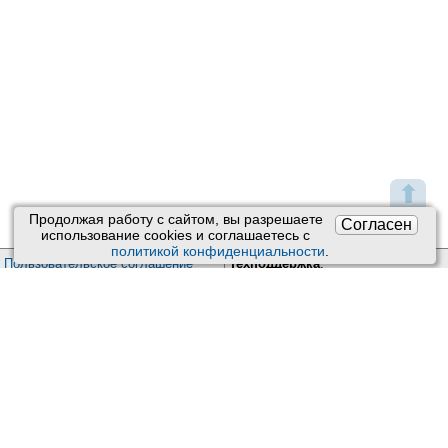
⬆
Продолжая работу с сайтом, вы разрешаете
Согласен
использование сookies и соглашаетесь с
политикой конфиденциальности
.
Пользовательское соглашение
Техподдержка
:
Обратная связь
Обработка персональных данных
Почта:
kiberis@mail.ru
О проекте Киберис
Контакты
Версия: 4.9
Обновления