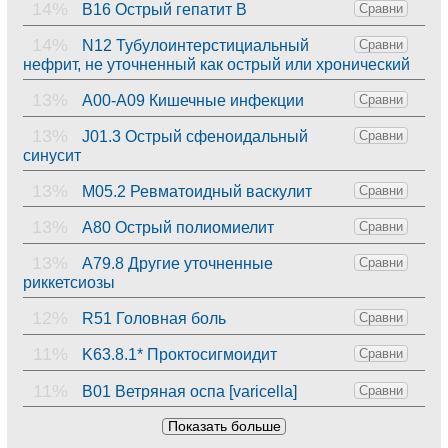
14%
B16 Острый гепатит B
Сравни
14%
N12 Тубулоинтерстициальный
Сравни
нефрит, не уточненный как острый или хронический
13%
A00-A09 Кишечные инфекции
Сравни
13%
J01.3 Острый сфеноидальный
Сравни
синусит
13%
M05.2 Ревматоидный васкулит
Сравни
13%
A80 Острый полиомиелит
Сравни
13%
A79.8 Другие уточненные
Сравни
риккетсиозы
12%
R51 Головная боль
Сравни
11%
K63.8.1* Проктосигмоидит
Сравни
11%
B01 Ветряная оспа [varicella]
Сравни
Показать больше