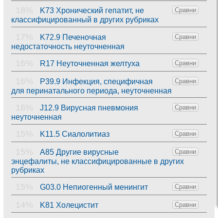
18%
K73 Хронический гепатит, не
Сравни
классифицированный в других рубриках
17%
K72.9 Печеночная
Сравни
недостаточность неуточненная
16%
R17 Неуточненная желтуха
Сравни
16%
P39.9 Инфекция, специфичная
Сравни
для перинатального периода, неуточненная
16%
J12.9 Вирусная пневмония
Сравни
неуточненная
15%
K11.5 Сиалолитиаз
Сравни
15%
A85 Другие вирусные
Сравни
энцефалиты, не классифицированные в других
рубриках
15%
G03.0 Непиогенный менингит
Сравни
14%
K81 Холецистит
Сравни