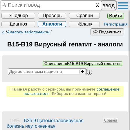
ввод
Подбор
Проверь
Сравни
Войти
Диагноз
Аналоги
Бланк
Регистрация
⌂
/
Аналоги заболеваний
/
Поделиться
B15-B19 Вирусный гепатит
- аналоги
Описание «B15-B19 Вирусный гепатит»
ⓘ
✚
Начиная работу с сервисом, вы принимаете
соглашение
пользователя
. Киберис не заменяет врача!
19%
B25.9 Цитомегаловирусная
Сравни
болезнь неуточненная