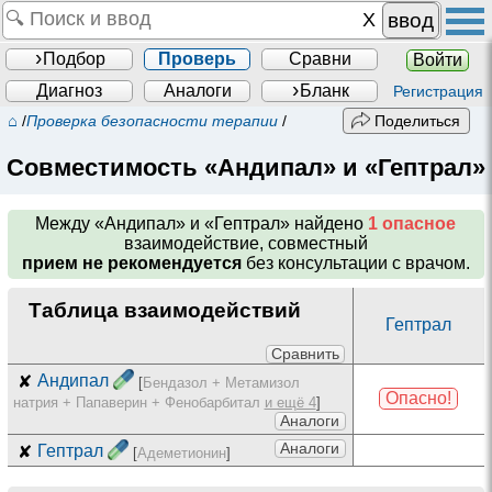
ввод
Подбор
Проверь
Сравни
Войти
Диагноз
Аналоги
Бланк
Регистрация
⌂
/
Проверка безопасности терапии
/
Поделиться
Совместимость «Андипал» и «Гептрал»
Между
«Андипал» и «Гептрал»
найдено
1 опасное
взаимодействие, совместный
прием не рекомендуется
без консультации с врачом.
Таблица взаимодействий
Гептрал
Сравнить
✘
Андипал
[
Бендазол + Метамизол
Опасно!
натрия + Папаверин + Фенобарбитал
и ещё 4
]
Аналоги
Аналоги
✘
Гептрал
[
Адеметионин
]