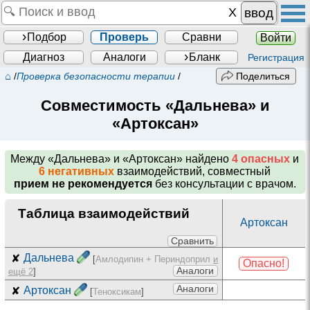
ввод
Подбор
Проверь
Сравни
Войти
Диагноз
Аналоги
Бланк
Регистрация
⌂
/
Проверка безопасности терапии
/
Поделиться
Совместимость «Дальнева» и
«Артоксан»
Между
«Дальнева» и «Артоксан»
найдено
4 опасных
и
6 негативных
взаимодействий, совместный
прием не рекомендуется
без консультации с врачом.
Таблица взаимодействий
Артоксан
Сравнить
✘
Дальнева
[
Амлодипин + Периндоприл
и
Опасно!
Аналоги
ещё 2
]
Аналоги
✘
Артоксан
[
Теноксикам
]