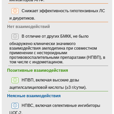
ⓘ
Снижает эффективность гипотензивных ЛС
и диуретиков.
Нет взаимодействий
ⓘ
В отличие от других БМКК, не было
обнаружено клинически значимого
взаимодействия амлодипина при совместном
применении с нестероидными
противовоспалительными препаратами (НПВП), в
том числе с индометацином.
Позитивные взаимодействия
ⓘ
НПВП, включая высокие дозы
ацетилсалициловой кислоты (≥3 г/сутки).
Неясные взаимодействия
ⓘ
НПВС, включая селективные ингибиторы
ЦОГ-2.