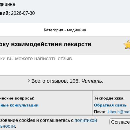
едицина
вий:
2026-07-30
Категория -
медицина
рку взаимодействия лекарств
Всего отзывов:
106
.
Читать.
инские вопросы:
Техподдержка
:
бные консультации
Обратная связь
Почта:
kiberis@mai
зование сookies и соглашаетесь с
политикой
Согласе
ьности
.