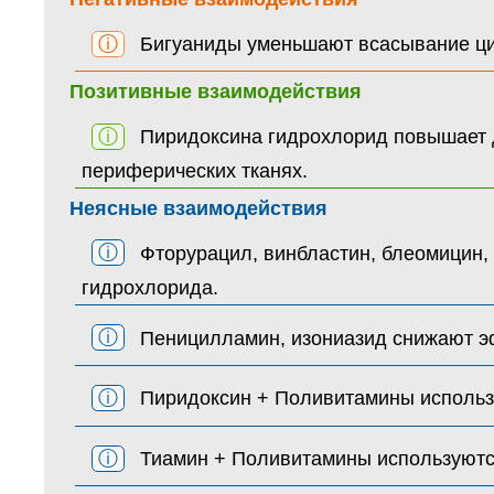
ⓘ
Бигуаниды уменьшают всасывание ц
Позитивные взаимодействия
ⓘ
Пиридоксина гидрохлорид повышает 
периферических тканях.
Неясные взаимодействия
ⓘ
Фторурацил, винбластин, блеомицин,
гидрохлорида.
ⓘ
Пеницилламин, изониазид снижают эф
ⓘ
Пиридоксин + Поливитамины использу
ⓘ
Тиамин + Поливитамины используются