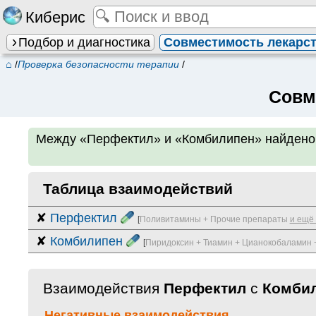
Киберис
Подбор и диагностика
Совместимость лекарс
⌂
/
Проверка безопасности терапии
/
Совм
Между
«Перфектил» и «Комбилипен»
найден
Таблица взаимодействий
✘
Перфектил
[
Поливитамины + Прочие препараты
и ещё
✘
Комбилипен
[
Пиридоксин + Тиамин + Цианокобаламин +
Взаимодействия
Перфектил
с
Комби
Негативные взаимодействия