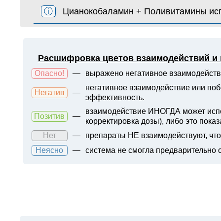
ⓘ
Цианокобаламин + Поливитамины испо
Расшифровка цветов взаимодействий и
Опасно!
—
выражено негативное взаимодейств
негативное взаимодействие или поб
Негатив
—
эффективность.
взаимодействие ИНОГДА может испол
Позитив
—
корректировка дозы), либо это показ
Нет
—
препараты НЕ взаимодействуют, что 
Неясно
—
система не смогла предварительно 