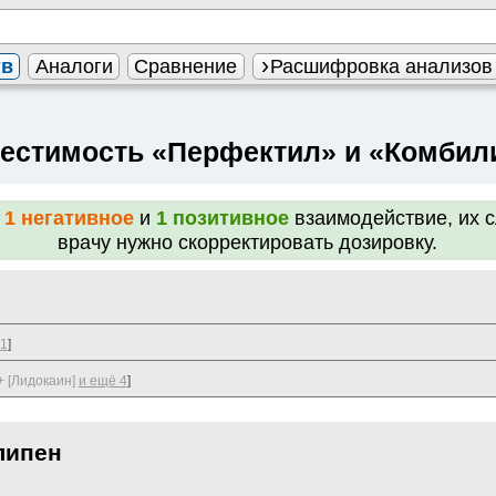
тв
Аналоги
Сравнение
Расшифровка анализов
естимость «Перфектил» и «Комбил
о
1 негативное
и
1 позитивное
взаимодействие, их с
врачу нужно скорректировать дозировку.
 1
]
 [Лидокаин]
и ещё 4
]
липен