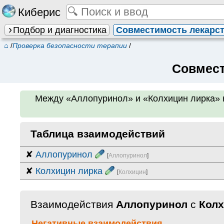
Киберис
Подбор и диагностика
Совместимость лекарс
⌂
/
Проверка безопасности терапии
/
Совмест
Между
«Аллопуринол» и «Колхицин лирка»
Таблица взаимодействий
✘
Аллопуринол
[
Аллопуринол
]
✘
Колхицин лирка
[
Колхицин
]
Взаимодействия
Аллопуринол
с
Колх
Негативные взаимодействия