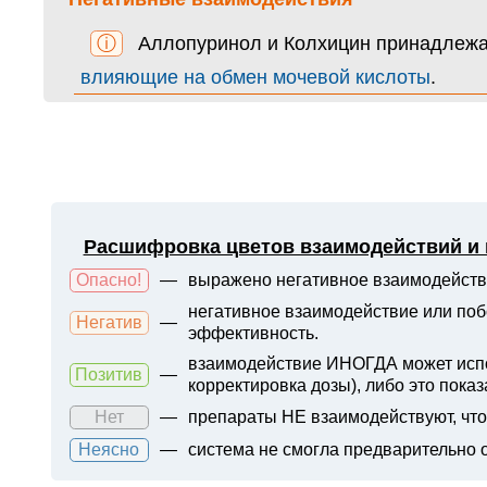
ⓘ
Аллопуринол и Колхицин принадлежа
влияющие на обмен мочевой кислоты
.
Расшифровка цветов взаимодействий и
Опасно!
—
выражено негативное взаимодейств
негативное взаимодействие или поб
Негатив
—
эффективность.
взаимодействие ИНОГДА может испол
Позитив
—
корректировка дозы), либо это показ
Нет
—
препараты НЕ взаимодействуют, что 
Неясно
—
система не смогла предварительно 