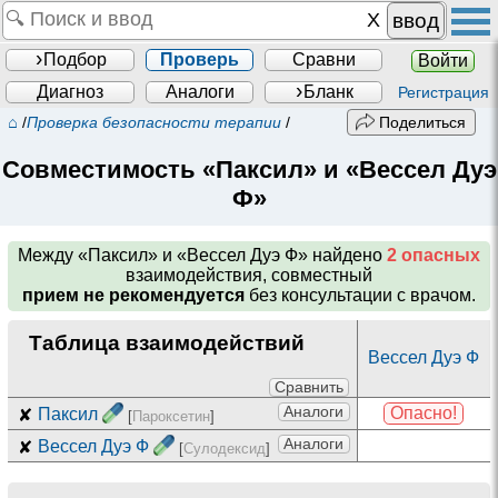
ввод
Подбор
Проверь
Сравни
Войти
Диагноз
Аналоги
Бланк
Регистрация
⌂
/
Проверка безопасности терапии
/
Поделиться
Совместимость «Паксил» и «Вессел Дуэ
Ф»
Между
«Паксил» и «Вессел Дуэ Ф»
найдено
2 опасных
взаимодействия, совместный
прием не рекомендуется
без консультации с врачом.
Таблица взаимодействий
Вессел Дуэ Ф
Сравнить
Аналоги
Опасно!
✘
Паксил
[
Пароксетин
]
Аналоги
✘
Вессел Дуэ Ф
[
Сулодексид
]