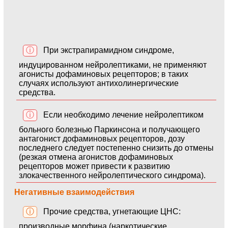
ⓘ
При экстрапирамидном синдроме,
индуцированном нейролептиками, не применяют
агонисты дофаминовых рецепторов; в таких
случаях используют антихолинергические
средства.
ⓘ
Если необходимо лечение нейролептиком
больного болезнью Паркинсона и получающего
антагонист дофаминовых рецепторов, дозу
последнего следует постепенно снизить до отмены
(резкая отмена агонистов дофаминовых
рецепторов может привести к развитию
злокачественного нейролептического синдрома).
Негативные взаимодействия
ⓘ
Прочие средства, угнетающие ЦНС:
производные морфина (наркотические