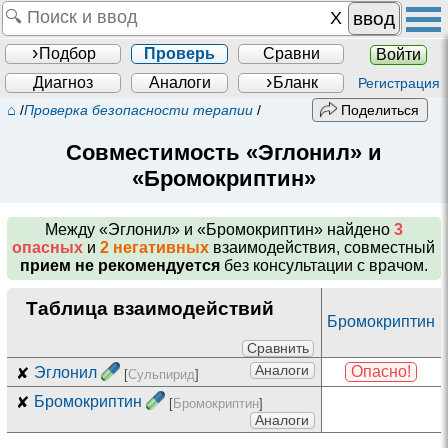
ввод
Подбор
Проверь
Сравни
Войти
Диагноз
Аналоги
Бланк
Регистрация
⌂
/
Проверка безопасности терапии
/
Поделиться
Совместимость «Эглонил» и
«Бромокриптин»
Между
«Эглонил» и «Бромокриптин»
найдено
3
опасных
и
2 негативных
взаимодействия, совместный
прием не рекомендуется
без консультации с врачом.
Таблица взаимодействий
Бромокриптин
Сравнить
Аналоги
Опасно!
✘
Эглонил
[
Сульпирид
]
✘
Бромокриптин
[
Бромокриптин
]
Аналоги