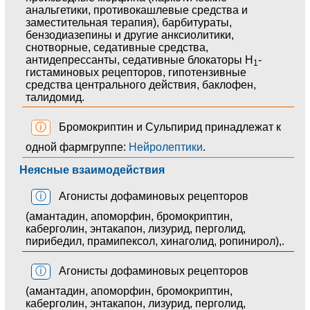
анальгетики, противокашлевые средства и
заместительная терапия), барбитураты,
бензодиазепины и другие анксиолитики,
снотворные, седативные средства,
антидепрессанты, седативные блокаторы H
-
1
гистаминовых рецепторов, гипотензивные
средства центрального действия, баклофен,
талидомид.
ⓘ
Бромокриптин и Сульпирид принадлежат к
одной фармгруппе:
Нейролептики
.
Неясные взаимодействия
ⓘ
Агонисты дофаминовых рецепторов
(амантадин, апоморфин, бромокриптин,
каберголин, энтакапон, лизурид, перголид,
пирибедил, прамипексол, хинаголид, ропинирол),.
ⓘ
Агонисты дофаминовых рецепторов
(амантадин, апоморфин, бромокриптин,
каберголин, энтакапон, лизурид, перголид,