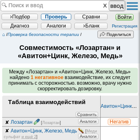
ввод
Подбор
Проверь
Сравни
Войти
Диагноз
Аналоги
Бланк
Регистрация
⌂
/
Проверка безопасности терапии
/
Поделиться
Совместимость «Лозартан» и
«Авитон+Цинк, Железо, Медь»
Между
«Лозартан» и «Авитон+Цинк, Железо, Медь»
найдено
1 негативное
взаимодействие, их следует
принимать с осторожностью. возможно, врачу нужно
скорректировать дозировку.
Таблица взаимодействий
Авитон+Цинк, Железо, Медь
Сравнить
Аналоги
Негатив
✘
Лозартан
[
Лозартан
]
✘
Авитон+Цинк, Железо, Медь
[
Меди
Аналоги
сульфат
и ещё 2
]