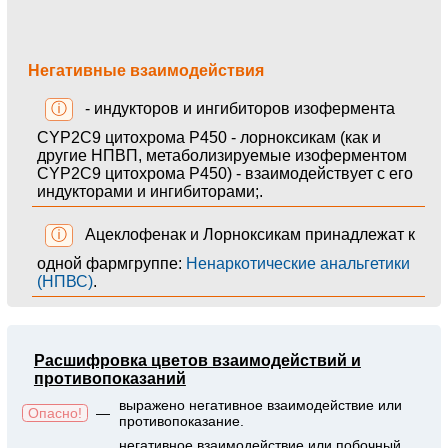
Негативные взаимодействия
ⓘ
- индукторов и ингибиторов изофермента
CYP2C9 цитохрома P450 - лорноксикам (как и
другие НПВП, метаболизируемые изоферментом
CYP2C9 цитохрома P450) - взаимодействует с его
индукторами и ингибиторами;.
ⓘ
Ацеклофенак и Лорноксикам принадлежат к
одной фармгруппе:
Ненаркотические анальгетики
(НПВС)
.
Расшифровка цветов взаимодействий и
противопоказаний
выражено негативное взаимодействие или
Опасно!
—
противопоказание.
негативное взаимодействие или побочный