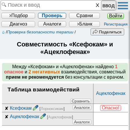
ввод
Подбор
Проверь
Сравни
Войти
Диагноз
Аналоги
Бланк
Регистрация
⌂
/
Проверка безопасности терапии
/
Поделиться
Совместимость «Ксефокам» и
«Ацеклофенак»
Между
«Ксефокам» и «Ацеклофенак»
найдено
1
опасное
и
2 негативных
взаимодействия, совместный
прием не рекомендуется
без консультации с врачом.
Таблица взаимодействий
Ацеклофенак
Сравнить
Аналоги
Опасно!
✘
Ксефокам
[
Лорноксикам
]
✘
Ацеклофенак
[
Ацеклофенак
]
Аналоги