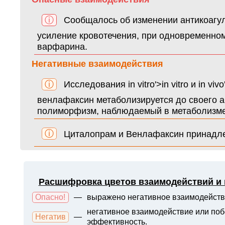
ⓘ
Сообщалось об изменении антикоагу
усиление кровотечения, при одновременн
варфарина.
Негативные взаимодействия
ⓘ
Исследования in vitro'>in vitro и in viv
венлафаксин метаболизируется до своего а
полиморфизм, наблюдаемый в метаболизме
ⓘ
Циталопрам и Венлафаксин принадле
Расшифровка цветов взаимодействий и
Опасно!
—
выражено негативное взаимодейств
негативное взаимодействие или поб
Негатив
—
эффективность.