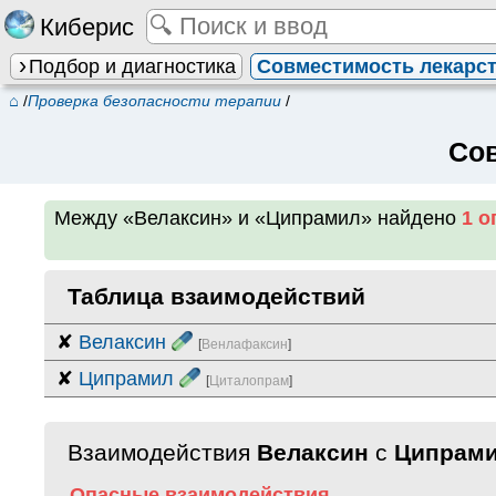
Киберис
Подбор и диагностика
Совместимость лекарс
⌂
/
Проверка безопасности терапии
/
Сов
Между
«Велаксин» и «Ципрамил»
найдено
1 о
Таблица взаимодействий
✘
Велаксин
[
Венлафаксин
]
✘
Ципрамил
[
Циталопрам
]
Взаимодействия
Велаксин
с
Ципрам
Опасные взаимодействия