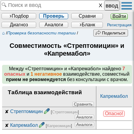
ввод
Подбор
Проверь
Сравни
Войти
Диагноз
Аналоги
Бланк
Регистрация
⌂
/
Проверка безопасности терапии
/
Поделиться
Совместимость «Стрептомицин» и
«Капремабол»
Между
«Стрептомицин» и «Капремабол»
найдено
7
опасных
и
1 негативное
взаимодействие, совместный
прием не рекомендуется
без консультации с врачом.
Таблица взаимодействий
Капремабол
Сравнить
✘
Стрептомицин
[
Стрептомицин
]
Опасно!
Аналоги
Аналоги
✘
Капремабол
[
Капреомицин
]