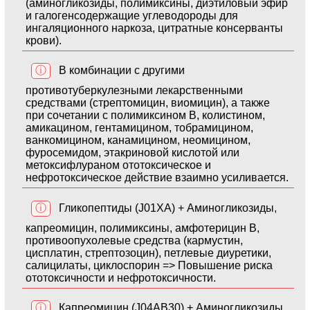
(аминогликозиды, полимиксины, диэтиловый эфир
и галогенсодержащие углеводороды для
ингаляционного наркоза, цитратные консерванты
крови).
ⓘ
В комбинации с другими
противотуберкулезными лекарственными
средствами (стрептомицин, виомицин), а также
при сочетании с полимиксином В, колистином,
амикацином, гентамицином, тобрамицином,
ванкомицином, канамицином, неомицином,
фуросемидом, этакриновой кислотой или
метоксифлураном ототоксическое и
нефротоксическое действие взаимно усиливается.
ⓘ
Гликопептиды (J01XA) + Аминогликозиды,
капреомицин, полимиксины, амфотерицин В,
противоопухолевые средства (кармустин,
цисплатин, стрептозоцин), петлевые диуретики,
салицилаты, циклоспорин => Повышение риска
ототоксичности и нефротоксичности.
ⓘ
Капреомицин (J04AB30) + Аминогликозиды