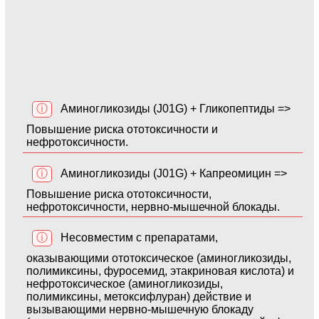
ⓘ
Аминогликозиды (J01G) + Гликопептиды =>
Повышение риска ототоксичности и
нефротоксичности.
ⓘ
Аминогликозиды (J01G) + Капреомицин =>
Повышение риска ототоксичности,
нефротоксичности, нервно-мышечной блокады.
ⓘ
Несовместим с препаратами,
оказывающими ототоксическое (аминогликозиды,
полимиксины, фуросемид, этакриновая кислота) и
нефротоксическое (аминогликозиды,
полимиксины, метоксифлуран) действие и
вызывающими нервно-мышечную блокаду