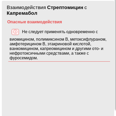
Взаимодействия
Стрептомицин
с
Капремабол
Опасные взаимодействия
ⓘ
Не следует применять одновременно с
виомицином, полимиксином B, метоксифлураном,
амфотерицином B, этакриновой кислотой,
ванкомицином, капреомицином и другими ото- и
нефротоксичными средствами, а также с
фуросемидом.