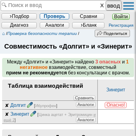
ввод
Подбор
Проверь
Сравни
Войти
Диагноз
Аналоги
Бланк
Регистрация
⌂
/
Проверка безопасности терапии
/
Поделиться
Совместимость «Долгит» и «Зинерит»
Между
«Долгит» и «Зинерит»
найдено
3 опасных
и
1
негативное
взаимодействие, совместный
прием не рекомендуется
без консультации с врачом.
Таблица взаимодействий
Зинерит
Сравнить
Аналоги
Опасно!
✘
Долгит
[
Ибупрофен
]
✘
Зинерит
[
Цинка ацетат + Эритромицин
и
Аналоги
ещё 2
]