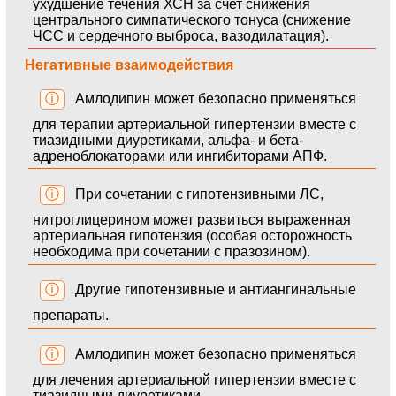
ухудшение течения ХСН за счет снижения
центрального симпатического тонуса (снижение
ЧСС и сердечного выброса, вазодилатация).
Негативные взаимодействия
ⓘ
Амлодипин может безопасно применяться
для терапии артериальной гипертензии вместе с
тиазидными диуретиками, альфа- и бета-
адреноблокаторами или ингибиторами АПФ.
ⓘ
При сочетании с гипотензивными ЛС,
нитроглицерином может развиться выраженная
артериальная гипотензия (особая осторожность
необходима при сочетании с празозином).
ⓘ
Другие гипотензивные и антиангинальные
препараты.
ⓘ
Амлодипин может безопасно применяться
для лечения артериальной гипертензии вместе с
тиазидными диуретиками,