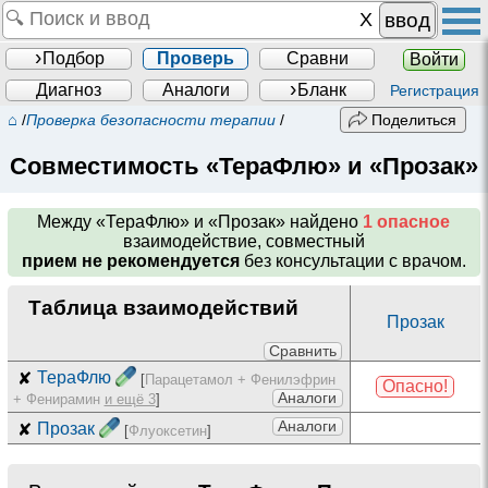
ввод
Подбор
Проверь
Сравни
Войти
Диагноз
Аналоги
Бланк
Регистрация
⌂
/
Проверка безопасности терапии
/
Поделиться
Совместимость «ТераФлю» и «Прозак»
Между
«ТераФлю» и «Прозак»
найдено
1 опасное
взаимодействие, совместный
прием не рекомендуется
без консультации с врачом.
Таблица взаимодействий
Прозак
Сравнить
✘
ТераФлю
[
Парацетамол + Фенилэфрин
Опасно!
Аналоги
+ Фенирамин
и ещё 3
]
Аналоги
✘
Прозак
[
Флуоксетин
]