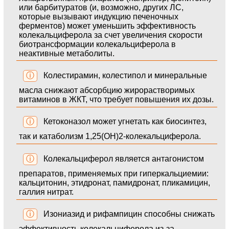
или барбитуратов (и, возможно, других ЛС,
которые вызывают индукцию печеночных
ферментов) может уменьшить эффективность
колекальциферола за счет увеличения скорости
биотрансформации колекальциферола в
неактивные метаболиты.
ⓘ
Колестирамин, колестипол и минеральные
масла снижают абсорбцию жирорастворимых
витаминов в ЖКТ, что требует повышения их дозы.
ⓘ
Кетоконазол может угнетать как биосинтез,
так и катаболизм 1,25(ОН)2-колекальциферола.
ⓘ
Колекальциферол является антагонистом
препаратов, применяемых при гиперкальциемии:
кальцитонин, этидронат, памидронат, пликамицин,
галлия нитрат.
ⓘ
Изониазид и рифампицин способны снижать
эффективность колекальциферола из-за