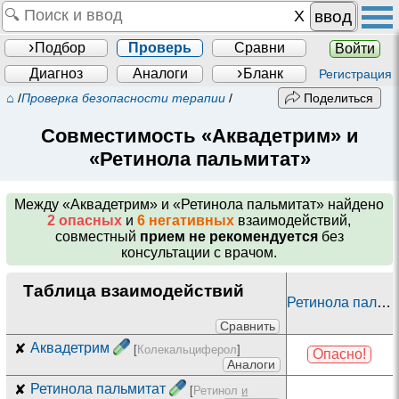
ввод
Подбор
Проверь
Сравни
Войти
Диагноз
Аналоги
Бланк
Регистрация
⌂
/
Проверка безопасности терапии
/
Поделиться
Совместимость «Аквадетрим» и
«Ретинола пальмитат»
Между
«Аквадетрим» и «Ретинола пальмитат»
найдено
2 опасных
и
6 негативных
взаимодействий,
совместный
прием не рекомендуется
без
консультации с врачом.
Таблица взаимодействий
Ретинола пальмитат
Сравнить
✘
Аквадетрим
[
Колекальциферол
]
Опасно!
Аналоги
✘
Ретинола пальмитат
[
Ретинол
и