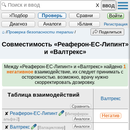
ввод
Подбор
Проверь
Сравни
Войти
Диагноз
Аналоги
Бланк
Регистрация
⌂
/
Проверка безопасности терапии
/
Поделиться
Совместимость «Реаферон-ЕС-Липинт»
и «Валтрекс»
Между
«Реаферон-ЕС-Липинт» и «Валтрекс»
найдено
1
негативное
взаимодействие, их следует принимать с
осторожностью. возможно, врачу нужно
скорректировать дозировку.
Таблица взаимодействий
Валтрекс
Сравнить
✘
Реаферон-ЕС-Липинт
[
Интерферон
Негатив
Аналоги
альфа-2
]
Аналоги
✘
Валтрекс
[
Валацикловир
]