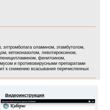
, элтромбопага оламином, этамбутолом,
ом, кетоконазолом, левотироксином,
 пеницилламином, фенитоином,
лимусом и противовирусными препаратами
ит к снижению всасывания перечисленных
Видеоинструкция