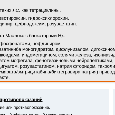
аких ЛС, как тетрациклины,
евотироксин, гидроксихлорохин,
динир, цефподоксим, розувастатин.
а Маалокс с блокаторами Н
-
2
сфосфонатами, цефдиниром,
азатиниба моногидратом, дифлунизалом, дигоксином
коидами, индометацином, солями железа, изониазид
атом мофетила, фенотиазиновыми нейролептиками,
цигуатом, розувастатином, натрия фторидом, такро
арата/эмтрицитабина/биктегравира натрия) привод
акте.
 противопоказаний
ие или противопоказание.
очный эффект, который может снижать