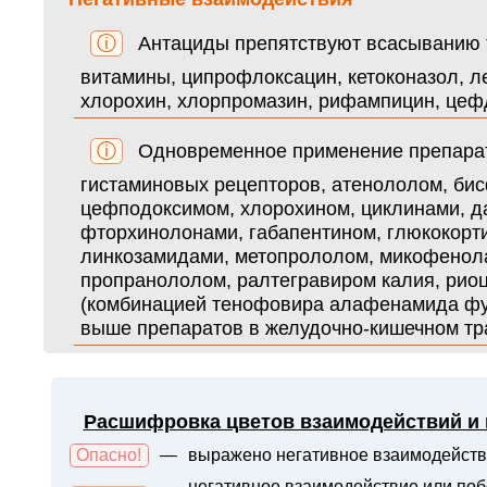
ⓘ
Антациды препятствуют всасыванию т
витамины, ципрофлоксацин, кетоконазол, л
хлорохин, хлорпромазин, рифампицин, цеф
ⓘ
Одновременное применение препарат
гистаминовых рецепторов, атенололом, би
цефподоксимом, хлорохином, циклинами, д
фторхинолонами, габапентином, глюкокорти
линкозамидами, метопрололом, микофенол
пропранололом, ралтегравиром калия, рио
(комбинацией тенофовира алафенамида фум
выше препаратов в желудочно-кишечном тр
Расшифровка цветов взаимодействий и
Опасно!
—
выражено негативное взаимодейств
негативное взаимодействие или поб