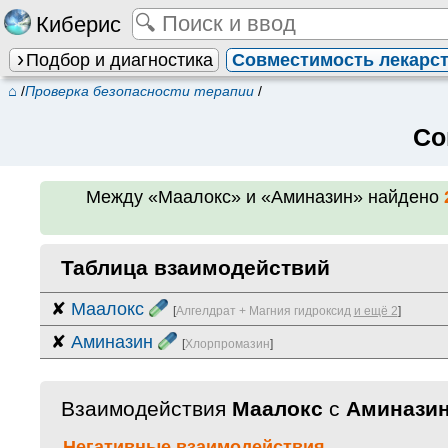
Киберис
Подбор и диагностика
Совместимость лекарс
⌂
/
Проверка безопасности терапии
/
Со
Между
«Маалокс» и «Аминазин»
найдено
Таблица взаимодействий
✘
Маалокс
[
Алгелдрат + Магния гидроксид
и ещё 2
]
✘
Аминазин
[
Хлорпромазин
]
Взаимодействия
Маалокс
с
Аминази
Негативные взаимодействия