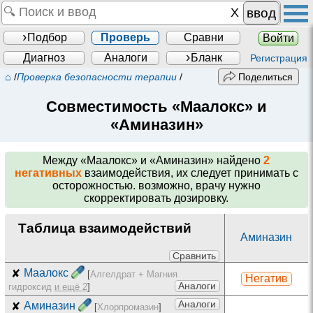
ввод
Подбор
Проверь
Сравни
Войти
Диагноз
Аналоги
Бланк
Регистрация
⌂
/
Проверка безопасности терапии
/
Поделиться
Совместимость «Маалокс» и
«Аминазин»
Между
«Маалокс» и «Аминазин»
найдено
2
негативных
взаимодействия, их следует принимать с
осторожностью. возможно, врачу нужно
скорректировать дозировку.
Таблица взаимодействий
Аминазин
Сравнить
✘
Маалокс
[
Алгелдрат + Магния
Негатив
Аналоги
гидроксид
и ещё 2
]
Аналоги
✘
Аминазин
[
Хлорпромазин
]