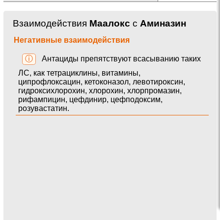
Взаимодействия
Маалокс
с
Аминазин
Негативные взаимодействия
ⓘ
Антациды препятствуют всасыванию таких
ЛС, как тетрациклины, витамины,
ципрофлоксацин, кетоконазол, левотироксин,
гидроксихлорохин, хлорохин, хлорпромазин,
рифампицин, цефдинир, цефподоксим,
розувастатин.