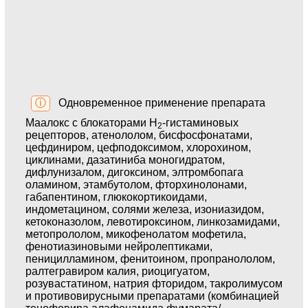
ⓘ
Одновременное применение препарата
Маалокс с блокаторами Н
-гистаминовых
2
рецепторов, атенололом, бисфосфонатами,
цефдиниром, цефподоксимом, хлорохином,
циклинами, дазатиниба моногидратом,
дифлунизалом, дигоксином, элтромбопага
оламином, этамбутолом, фторхинолонами,
габапентином, глюкокортикоидами,
индометацином, солями железа, изониазидом,
кетоконазолом, левотироксином, линкозамидами,
метопрололом, микофенолатом мофетила,
фенотиазиновыми нейролептиками,
пеницилламином, фенитоином, пропранололом,
ралтегравиром калия, риоцигуатом,
розувастатином, натрия фторидом, такролимусом
и противовирусными препаратами (комбинацией