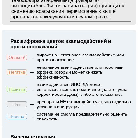
тенофовира алафенамида фумарата/
эмтрицитабина/биктегравира натрия) приводит к
снижению всасывания перечисленных выше
препаратов в желудочно-кишечном тракте.
Расшифровка цветов взаимодействий и
противопоказаний
выражено негативное взаимодействие или
Опасно!
—
противопоказание.
негативное взаимодействие или побочный
Негатив
—
эффект, который может снижать
эффективность.
взаимодействие ИНОГДА может
Позитив
—
использоваться как позитивное (часто нужна
корректировка дозы), либо это показание.
препараты НЕ взаимодействуют, что отдельно
Нет
—
указано в инструкции.
система не смогла предварительно оценить
Неясно
—
опасность.
Видеоинструкция