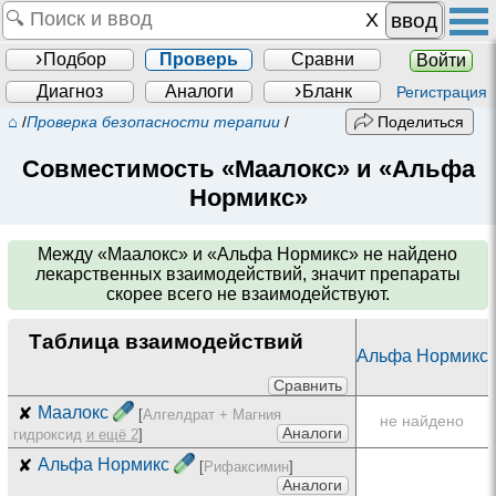
ввод
Подбор
Проверь
Сравни
Войти
Диагноз
Аналоги
Бланк
Регистрация
⌂
/
Проверка безопасности терапии
/
Поделиться
Совместимость «Маалокс» и «Альфа
Нормикс»
Между
«Маалокс» и «Альфа Нормикс»
не найдено
лекарственных взаимодействий, значит препараты
скорее всего не взаимодействуют.
Таблица взаимодействий
Альфа Нормикс
Сравнить
✘
Маалокс
[
Алгелдрат + Магния
не найдено
Аналоги
гидроксид
и ещё 2
]
✘
Альфа Нормикс
[
Рифаксимин
]
Аналоги