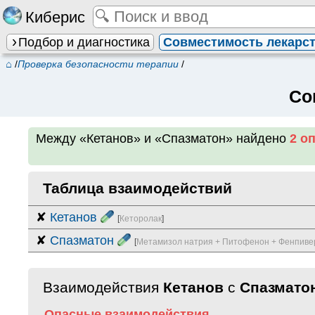
Киберис
Подбор и диагностика
Совместимость лекарс
⌂
/
Проверка безопасности терапии
/
Со
Между
«Кетанов» и «Спазматон»
найдено
2 о
Таблица взаимодействий
✘
Кетанов
[
Кеторолак
]
✘
Спазматон
[
Метамизол натрия + Питофенон + Фенпиве
Взаимодействия
Кетанов
с
Спазмато
Опасные взаимодействия