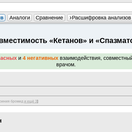
тв
Аналоги
Сравнение
Расшифровка анализов
вместимость «Кетанов» и «Спазмат
пасных
и
4 негативных
взаимодействия, совместны
врачом.
риния бромид
и ещё 3
]
н