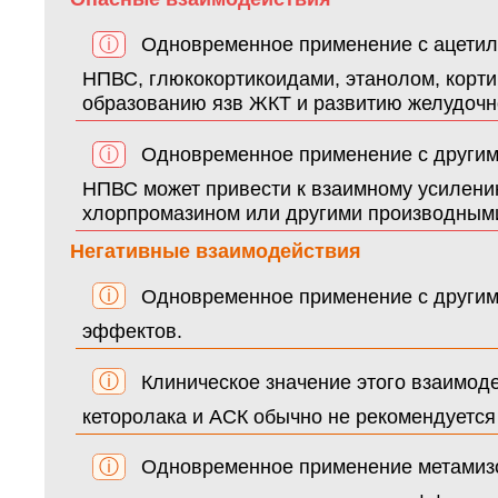
ⓘ
Одновременное применение с ацетил
НПВС, глюкокортикоидами, этанолом, корти
образованию язв ЖКТ и развитию желудочн
ⓘ
Одновременное применение с другими
НПВС может привести к взаимному усилени
хлорпромазином или другими производными
Негативные взаимодействия
ⓘ
Одновременное применение с другими
эффектов.
ⓘ
Клиническое значение этого взаимоде
кеторолака и АСК обычно не рекомендуется
ⓘ
Одновременное применение метамизол