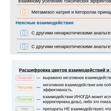
взаимному усилению токсических эффектов
ⓘ
Метамизол натрия и Кеторолак прина
Неясные взаимодействия
ⓘ
С другими ненаркотическими анальг
ⓘ
С другими ненаркотическими анальг
Расшифровка цветов взаимодействий и
Опасно!
—
выражено негативное взаимодейств
негативное взаимодействие или поб
Негатив
—
эффективность.
взаимодействие ИНОГДА может испол
Позитив
—
корректировка дозы), либо это показ
Нет
—
препараты НЕ взаимодействуют, что 