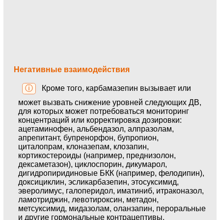
Негативные взаимодействия
ⓘ
Кроме того, карбамазепин вызывает или
может вызвать снижение уровней следующих ДВ,
для которых может потребоваться мониторинг
концентраций или корректировка дозировки:
ацетаминофен, альбендазол, алпразолам,
апрепитант, бупренорфон, бупропион,
циталопрам, клоназепам, клозапин,
кортикостероиды (например, преднизолон,
дексаметазон), циклоспорин, дикумарол,
дигидропиридиновые БКК (например, фелодипин),
доксициклин, эсликарбазепин, этосуксимид,
эверолимус, галоперидол, иматиниб, итраконазол,
ламотриджин, левотироксин, метадон,
метсуксимид, мидазолам, оланзапин, пероральные
и другие гормональные контрацептивы,