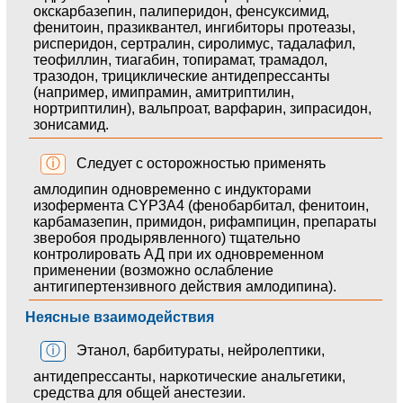
окскарбазепин, палиперидон, фенсуксимид,
фенитоин, празиквантел, ингибиторы протеазы,
рисперидон, сертралин, сиролимус, тадалафил,
теофиллин, тиагабин, топирамат, трамадол,
тразодон, трициклические антидепрессанты
(например, имипрамин, амитриптилин,
нортриптилин), вальпроат, варфарин, зипрасидон,
зонисамид.
ⓘ
Следует с осторожностью применять
амлодипин одновременно с индукторами
изофермента CYP3A4 (фенобарбитал, фенитоин,
карбамазепин, примидон, рифампицин, препараты
зверобоя продырявленного) тщательно
контролировать АД при их одновременном
применении (возможно ослабление
антигипертензивного действия амлодипина).
Неясные взаимодействия
ⓘ
Этанол, барбитураты, нейролептики,
антидепрессанты, наркотические анальгетики,
средства для общей анестезии.