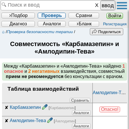
ввод
Подбор
Проверь
Сравни
Войти
Диагноз
Аналоги
Бланк
Регистрация
⌂
/
Проверка безопасности терапии
/
Поделиться
Совместимость «Карбамазепин» и
«Амлодипин-Тева»
Между
«Карбамазепин» и «Амлодипин-Тева»
найдено
1
опасное
и
2 негативных
взаимодействия, совместный
прием не рекомендуется
без консультации с врачом.
Таблица взаимодействий
Амлодипин-Тева
Сравнить
✘
Карбамазепин
[
Карбамазепин
]
Опасно!
Аналоги
✘
Амлодипин-Тева
[
Амлодипин
]
Аналоги