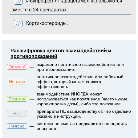
ⓘ
Ибупрофен + Парацетамол используются
вместе в 24 препаратах.
ⓘ
Кортикостероиды.
Расшифровка цветов взаимодействий и
противопоказаний
выражено негативное взаимодействие или
Опасно!
—
противопоказание.
негативное взаимодействие или побочный
Негатив
—
эффект, который может снижать
эффективность.
взаимодействие ИНОГДА может
Позитив
—
использоваться как позитивное (часто нужна
корректировка дозы), либо это показание.
препараты НЕ взаимодействуют, что отдельно
Нет
—
указано в инструкции.
система не смогла предварительно оценить
Неясно
—
опасность.