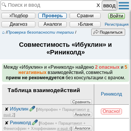
ввод
Подбор
Проверь
Сравни
Войти
Диагноз
Аналоги
Бланк
Регистрация
⌂
/
Проверка безопасности терапии
/
Поделиться
Совместимость «Ибуклин» и
«Риниколд»
Между
«Ибуклин» и «Риниколд»
найдено
2 опасных
и
5
негативных
взаимодействий, совместный
прием не рекомендуется
без консультации с врачом.
Таблица взаимодействий
Риниколд
Сравнить
✘
Ибуклин
[
Ибупрофен + Парацетамол
и
Опасно!
Аналоги
ещё 2
]
✘
Риниколд
[
Кофеин + Парацетамол +
Аналоги
Фенилэфрин + Хлорфенамин
и ещё 4
]