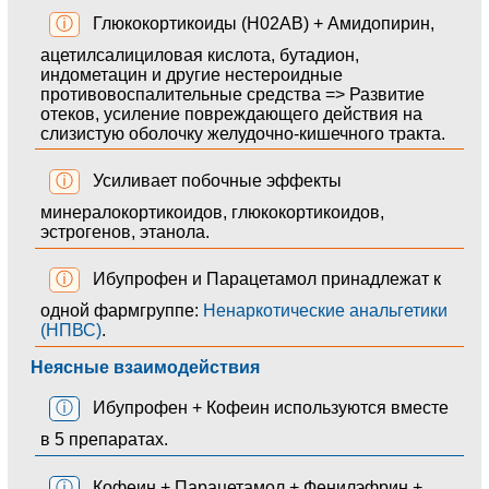
ⓘ
Глюкокортикоиды (H02AB) + Амидопирин,
ацетилсалициловая кислота, бутадион,
индометацин и другие нестероидные
противовоспалительные средства => Развитие
отеков, усиление повреждающего действия на
слизистую оболочку желудочно-кишечного тракта.
ⓘ
Усиливает побочные эффекты
минералокортикоидов, глюкокортикоидов,
эстрогенов, этанола.
ⓘ
Ибупрофен и Парацетамол принадлежат к
одной фармгруппе:
Ненаркотические анальгетики
(НПВС)
.
Неясные взаимодействия
ⓘ
Ибупрофен + Кофеин используются вместе
в 5 препаратах.
ⓘ
Кофеин + Парацетамол + Фенилэфрин +