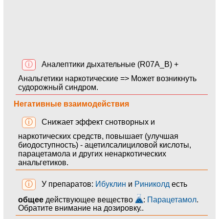
ⓘ
Аналептики дыхательные (R07A_B) +
Анальгетики наркотические => Может возникнуть
судорожный синдром.
Негативные взаимодействия
ⓘ
Снижает эффект снотворных и
наркотических средств, повышает (улучшая
биодоступность) - ацетилсалициловой кислоты,
парацетамола и других ненаркотических
анальгетиков.
ⓘ
У препаратов:
Ибуклин
и
Риниколд
есть
общее
действующее вещество
:
Парацетамол
.
Обратите внимание на дозировку..