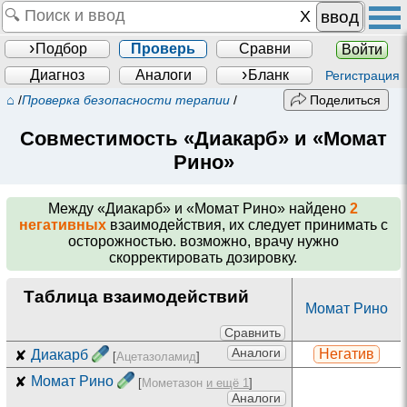
ввод
Подбор
Проверь
Сравни
Войти
Диагноз
Аналоги
Бланк
Регистрация
⌂
/
Проверка безопасности терапии
/
Поделиться
Совместимость «Диакарб» и «Момат
Рино»
Между
«Диакарб» и «Момат Рино»
найдено
2
негативных
взаимодействия, их следует принимать с
осторожностью. возможно, врачу нужно
скорректировать дозировку.
Таблица взаимодействий
Момат Рино
Сравнить
Аналоги
Негатив
✘
Диакарб
[
Ацетазоламид
]
✘
Момат Рино
[
Мометазон
и ещё 1
]
Аналоги