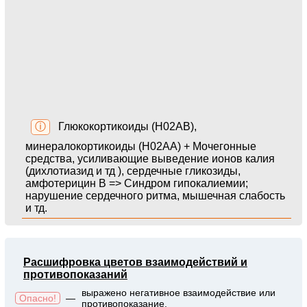
ⓘ
Глюкокортикоиды (H02AB),
минералокортикоиды (H02AA) + Мочегонные
средства, усиливающие выведение ионов калия
(дихлотиазид и тд ), сердечные гликозиды,
амфотерицин В => Синдром гипокалиемии;
нарушение сердечного ритма, мышечная слабость
и тд.
Расшифровка цветов взаимодействий и
противопоказаний
выражено негативное взаимодействие или
Опасно!
—
противопоказание.