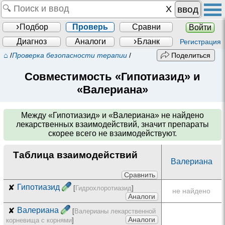
ввод
Подбор
Проверь
Сравни
Войти
Диагноз
Аналоги
Бланк
Регистрация
⌂
/
Проверка безопасности терапии
/
Поделиться
Совместимость «Гипотиазид» и
«Валериана»
Между
«Гипотиазид» и «Валериана»
не найдено
лекарственных взаимодействий, значит препараты
скорее всего не взаимодействуют.
Таблица взаимодействий
Валериана
Сравнить
✘
Гипотиазид
[
Гидрохлоротиазид
]
не найдено
Аналоги
✘
Валериана
[
Валерианы лекарственной
Аналоги
корневища с корнями
]