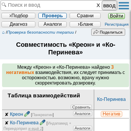
ввод
Подбор
Проверь
Сравни
Войти
Диагноз
Аналоги
Бланк
Регистрация
⌂
/
Проверка безопасности терапии
/
Поделиться
Совместимость «Креон» и «Ко-
Перинева»
Между
«Креон» и «Ко-Перинева»
найдено
3
негативных
взаимодействия, их следует принимать с
осторожностью. возможно, врачу нужно
скорректировать дозировку.
Таблица взаимодействий
Ко-Перинева
Сравнить
Аналоги
Негатив
✘
Креон
[
Панкреатин
]
✘
Ко-Перинева
[
Индапамид +
Аналоги
Периндоприл
и ещё 2
]