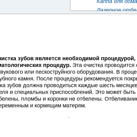
Каппа для дом
Лазерное отбел
Офисное отбел
Отбеливание зу
Отбеливание 
Отбеливание з
Отбеливание з
тка зубов является необходимой процедурой, 
✚
Зубные украшения
матологических процедур.
Эта очистка проводится 
вукового или пескоструйного оборудования. В процес
✚
Реставрация зубов
зубного камня. После процедуры рекомендуется по
✚
Реставрационные в
ка зубов должна проводиться каждые шесть месяцев
я и специальных приспособлений. Это может быть в
тбелены, пломбы и коронки не отбелены. Отбеливани
беременным и кормящим матерям.