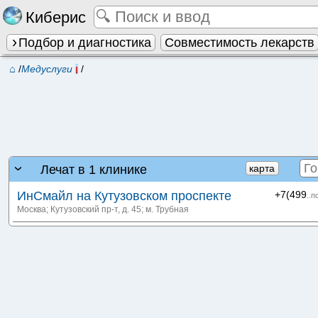
Киберис
Подбор и диагностика
Совместимость лекарств
⌂
/
Медуслуги
/
Лечат в 1 клинике
карта
ИнСмайл на Кутузовском проспекте
+7(499
..п
Москва; Кутузовский пр-т, д. 45
; м. Трубная