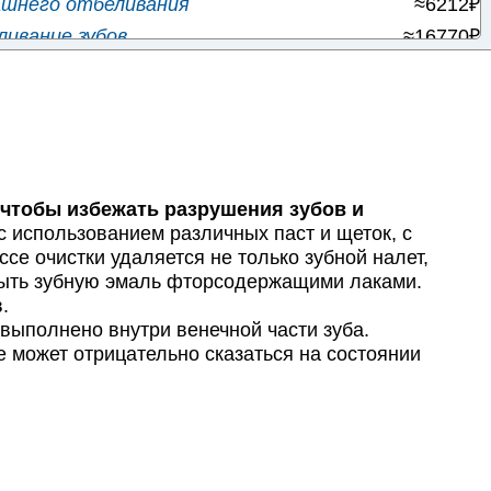
ашнего отбеливания
≈6212₽
ивание зубов
≈16770₽
ивание зубов
≈25308₽
бов 'Опалесценс'
≈11245₽
зубов BEYOND
≈15158₽
убов ZOOM 3
≈22244₽
убов ZOOM 4
≈25295₽
чтобы избежать разрушения зубов и
≈2435₽
с использованием различных паст и щеток, с
се очистки удаляется не только зубной налет,
≈7189₽
крыть зубную эмаль фторсодержащими лаками.
иниры
≈28432₽
.
ыполнено внутри венечной части зуба.
е может отрицательно сказаться на состоянии