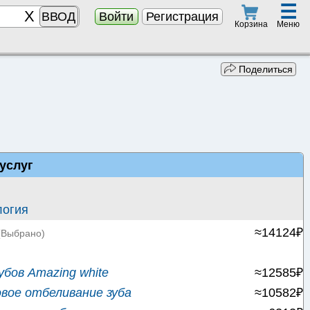
☰
ВВОД
Войти
Регистрация
Меню
Корзина
Поделиться
услуг
логия
≈14124₽
(Выбрано)
бов Amazing white
≈12585₽
вое отбеливание зуба
≈10582₽