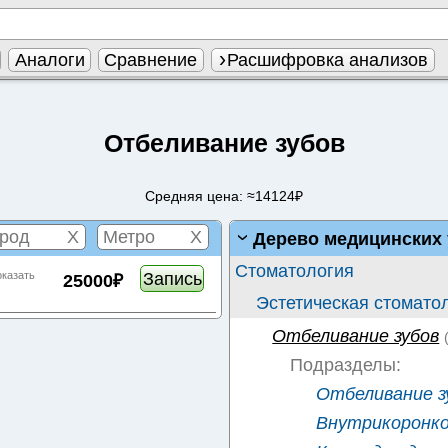
Аналоги
Сравнение
Расшифровка анализов
Отбеливание зубов
Средняя цена: ≈14124₽
X
X
Дерево медицинских 
Стоматология
Запись
оказать
25000₽
Эстетическая стомато
Отбеливание зубов
Подразделы:
Отбеливание зу
Внутрикоронко