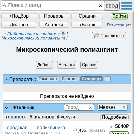
ввод
Подбор
Проверь
Сравни
Войти
Диагноз
Аналоги
Бланк
Регистрация
⌂
/
Заболевания и синдромы
/
Поделиться
Микроскопический полиангиит
/
Микроскопический полиангиит
Добавь
Аналоги
Сравни
Гомеопат
Диагноз
Стандарт
...
Препараты:
Препаратов не найдено
X
X
40 клиник
терапевт
, 6 анализов, 4 услуги
Подробнее
5040₽
от
Городская поликлиника
+7(495
..показать
№107 на Полярной
Москва, ул. Полярная, д. 28