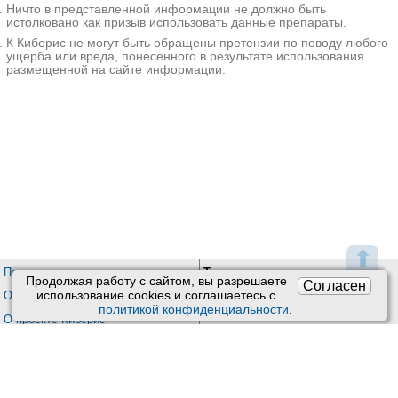
микроскопического полиангиита
Ничто в представленной информации не должно быть
включает иммуносупрессивную
истолковано как призыв использовать данные препараты.
терапию глюкокортикоидами и
К Киберис не могут быть обращены претензии по поводу любого
цитостатиками, плазмаферез; при
ущерба или вреда, понесенного в результате использования
развитии почечной
размещенной на сайте информации.
недостаточности - гемодиализ или
трансплантацию почки.
Дополнительные
факты
Микроскопический полиангиит
(микроскопический полиартериит) -
заболевание из группы системных
васкулитов, характеризующееся
поражением сосудов мелкого
⬆
калибра с явлениями
Пользовательское соглашение
Техподдержка
:
некротизирующего
Продолжая работу с сайтом, вы разрешаете
Согласен
гломерулонефрита и легочного
Обратная связь
использование сookies и соглашаетесь с
Обработка персональных данных
капиллярита. В связи с
политикой конфиденциальности
.
Почта:
kiberis@mail.ru
О проекте Киберис
особенностями морфологических,
Контакты программиста:
/
клинических и иммунологических
Контакты
/
+7(905) 769-20-26
нарушений в 1948 г.
микроскопический полиангиит был
выделен в отдельную нозологию.