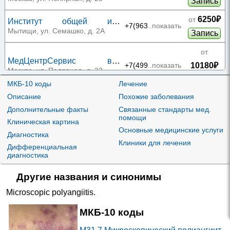
Запись
6250₽
от
Институт общей и
+7(963
..показать
профессиональной
Мытищи, ул. Семашко, д. 2А
Запись
патологии им. Эрисмана
от
МедЦентрСервис в
10180₽
+7(499
..показать
Медведково
Москва, ул. Полярная, д. 32
Запись
МКБ-10 коды
Лечение
Описание
Похожие заболевания
от
Госпиталь для ветеранов
Дополнительные факты
Связанные стандарты мед.
10600₽
+7(499
..показать
войн №3 на Стартовой
Москва, ул. Стартовая, д. 4
помощи
Клиническая картина
Запись
Основные медицинские услуги
Диагностика
Клиники для лечения
от
Дифференциальная
Детская поликлиника №1 в
диагностика
10800₽
+7(800
..показать
Пушкино на Московском
Пушкино, Московский пр-т, д. 40
Запись
проспекте
Другие названия и синонимы
от
Microscopic polyangiitis
.
Районная больница им.
10800₽
+7(495
..показать
Розанова в Пушкино на
Пушкино, ул. Авиационная, д. 35
МКБ-10 коды
Запись
Авиационной