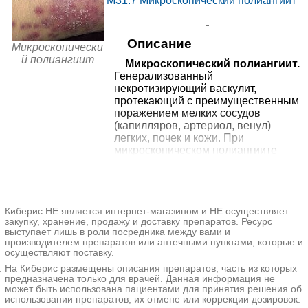
M31.7
Микроскопический полиангиит
от
Андреевские больницы в
15950₽
Мытищах
+7(495
..показать
Мытищи, Олимпийский пр-т, д.
29
Описание
Запись
Микроскопически
й полиангиит
Микроскопический полиангиит.
от
Генерализованный
Семейная поликлиника
некротизирующий васкулит,
16655₽
+7(499
..показать
№5 в Мытищах на
Мытищи, ул. Колпакова, д. 41
протекающий с преимущественным
Запись
Колпакова
поражением мелких сосудов
(капилляров, артериол, венул)
Сергиево-Посадская
8705₽
от
легких, почек и кожи. При
районная больница на
+7(496
..показать
Сергиев Посад, Новоугличское
микроскопическом полиангиите
Запись
Новоугличском шоссе
шоссе, д. 62А
может отмечаться кашель, одышка,
Поликлиника №1
боли в грудной клетке, легочное
8705₽
от
Сергиево-Посадской РБ
+7(496
..показать
Сергиев Посад, ул. Леонида
кровотечение,
Запись
на Леонида Булавина
Булавина, д. 2/10
быстропрогрессирующий
Киберис НЕ является интернет-магазином и НЕ осуществляет
гломерулонефрит, почечная
Ещё 30 клиник
закупку, хранение, продажу и доставку препаратов. Ресурс
недостаточность, кожные
выступает лишь в роли посредника между вами и
* - клиника оказывает не 100% из выбранных услуг. Подробнее
петехиальные высыпания,
производителем препаратов или аптечными пунктами, которые и
при нажатии на цену.
артралгии. Лабораторным
осуществляют поставку.
подтверждением
На Киберис размещены описания препаратов, часть из которых
микроскопического полиангиита
предназначена только для врачей. Данная информация не
служит обнаружение антител к
может быть использована пациентами для принятия решения об
цитоплазме нейтрофилов. Лечение
использовании препаратов, их отмене или коррекции дозировок.