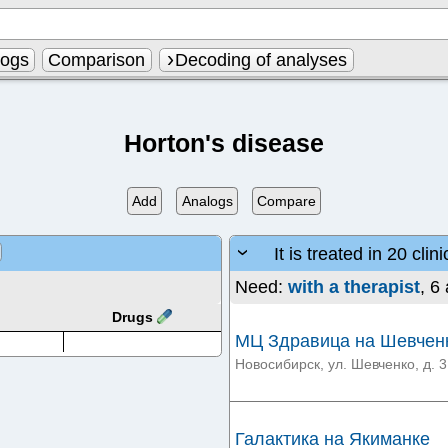
logs
Comparison
Decoding of analyses
Horton's disease
Add
Analogs
Compare
It is treated in 20 clini
Need:
with a therapist
, 6
Drugs
МЦ Здравица на Шевчен
Новосибирск, ул. Шевченко, д. 
Галактика на Якиманке