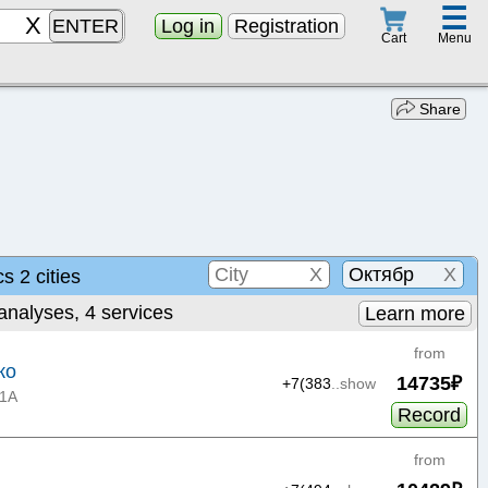
☰
ENTER
Log in
Registration
Menu
Cart
Share
X
X
cs 2 cities
 analyses, 4 services
Learn more
from
ко
14735₽
+7(383
..show
31А
Record
from