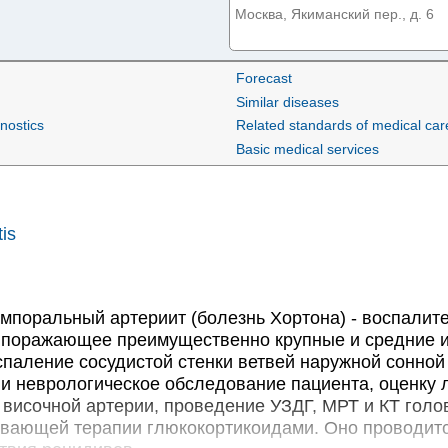
Москва, Якиманский пер., д. 6
Forecast
Клиника 1+1 на улице В
Similar diseases
Новосибирск, ул. Восход, д. 28
gnostics
Related standards of medical car
Basic medical services
Первая Градская больниц
Москва, Ленинский пр-т, д. 8
tis
Центр репродуктивной м
Новосибирск, ул. Кирова, д. 29
поральный артериит (болезнь Хортона) - воспалите
 поражающее преимущественно крупные и средние и
спаление сосудистой стенки ветвей наружной сонной
Астра-Мед на Кирова
 и неврологическое обследование пациента, оценку 
 височной артерии, проведение УЗДГ, МРТ и КТ голо
Новосибирск, ул. Кирова, д. 46
вающей терапии глюкокортикоидами. Оно проводится