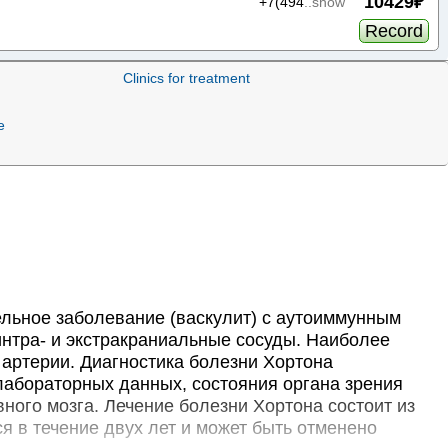
10429₽
+7(494
..show
Record
from
Clinics for treatment
осход
12020₽
+7(383
..show
e
Record
from
а им. Н.И. Пирогова
16570₽
+7(499
..show
Record
from
едицины на Кирова
27040₽
+7(383
..show
льное заболевание (васкулит) с аутоиммунным
Record
нтра- и экстракраниальные сосуды. Наиболее
 артерии. Диагностика болезни Хортона
from
лабораторных данных, состояния органа зрения
8330₽
+7(383
..show
вного мозга. Лечение болезни Хортона состоит из
Record
 в течение двух лет и может быть отменено