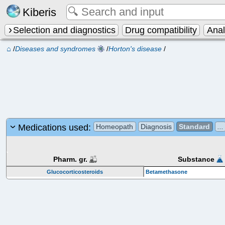
Kiberis
Selection and diagnostics
Drug compatibility
Ana
⌂
/
Diseases and syndromes
/
Horton's disease
/
Medications used:
Homeopath
Diagnosis
Standard
...
Pharm. gr.
Substance
Glucocorticosteroids
Betamethasone