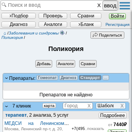
ввод
Подбор
Проверь
Сравни
Войти
Диагноз
Аналоги
Бланк
Регистрация
⌂
/
Заболевания и синдромы
/
Поделиться
Поликория
/
Поликория
Добавь
Аналоги
Сравни
Гомеопат
Диагноз
Стандарт
...
Препараты:
Препаратов не найдено
X
X
карта
7 клиник
терапевт
, 2 анализа, 5 услуг
Подробнее
МЕДСИ на Ленинском
7440₽
от
проспекте
+7(495
..показать
Москва, Ленинский пр-т, д. 20,