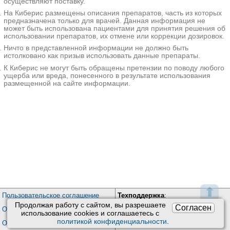
осуществляют поставку.
Рекомендовано применение
На Киберис размещены описания препаратов, часть из которых
оперативной тактики
предназначена только для врачей. Данная информация не
(иридопластики). При наличии
может быть использована пациентами для принятия решения об
противопоказаний к
использовании препаратов, их отмене или коррекции дозировок.
хирургическому лечению
Ничто в представленной информации не должно быть
используют контактные линзы для
истолковано как призыв использовать данные препараты.
устранения косметического
К Киберис не могут быть обращены претензии по поводу любого
дефекта и коррекции зрительной
ущерба или вреда, понесенного в результате использования
дисфункции.
размещенной на сайте информации.
Дополнительные
факты
Поликория - врожденный порок
развития радужной оболочки,
который выявляют на первом году
жизни ребенка. Описаны
единичные случаи приобретенной
формы патологии у лиц зрелого
возраста. Статистические данные
⬆
об общей распространенности
Пользовательское соглашение
Техподдержка
:
заболевания отсутствуют. В
Продолжая работу с сайтом, вы разрешаете
Согласен
Обратная связь
Обработка персональных данных
качестве одного из проявлений
использование сookies и соглашаетесь с
Почта:
kiberis@mail.ru
синдрома Аксенфельда-Ригера
политикой конфиденциальности
.
О проекте Киберис