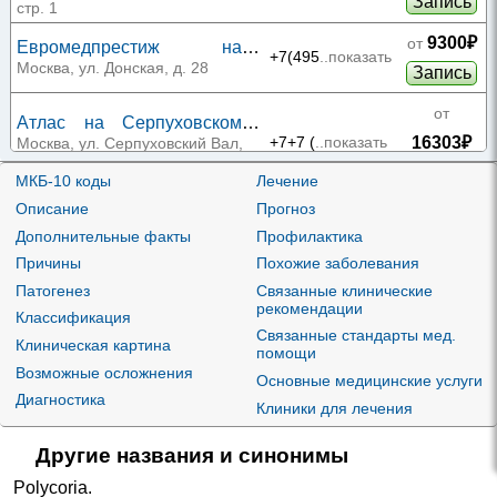
Запись
стр. 1
9300₽
от
Евромедпрестиж на
+7(495
..показать
Донской
Москва, ул. Донская, д. 28
Запись
от
Атлас на Серпуховском
16303₽
Валу
+7+7 (
..показать
Москва, ул. Серпуховский Вал,
д. 21, корп. 4
Запись
МКБ-10 коды
Лечение
Описание
Прогноз
4097₽
от
МСЧ Гознак на Мытной
+7(495
..показать
Дополнительные факты
Профилактика
Москва, ул. Мытная, д. 19
Запись
Причины
Похожие заболевания
МЦ Медпрайм на
6980₽
от
Патогенез
Связанные клинические
Шаболовке
+7(495
..показать
Москва, ул. Шаболовка, д. 10,
рекомендации
Запись
Классификация
корп. 1
Связанные стандарты мед.
Клиническая картина
МНПЦДК на Ленинском
8000₽
помощи
от
проспекте
+7(495
..показать
Москва, Ленинский проспект, д.
Возможные осложнения
Основные медицинские услуги
Запись
17
Диагностика
Клиники для лечения
СоцМед на Шаболовке
3250₽
от
+7(499
..показать
Москва, ул. Шаболовка, д. 31,
Другие названия и синонимы
Запись
стр. 6
Polycoria
.