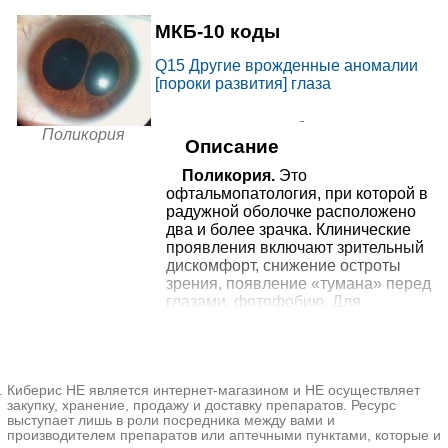
МКБ-10 коды
Q15
Другие врожденные аномалии
[пороки развития] глаза
Поликория
Описание
Поликория.
Это
офтальмопатология, при которой в
радужной оболочке расположено
два и более зрачка. Клинические
проявления включают зрительный
дискомфорт, снижение остроты
зрения, появление «тумана» перед
глазами, фотофобию. Для
постановки диагноза достаточно
физикального обследования. С
целью уточнения формы
заболевания проводят пробу с
Киберис НЕ является интернет-магазином и НЕ осуществляет
мидриатиками, УЗИ глаза,
закупку, хранение, продажу и доставку препаратов. Ресурс
визометрию, периметрию,
выступает лишь в роли посредника между вами и
биомикроскопию глаз, изучают
производителем препаратов или аптечными пунктами, которые и
реакцию зрачков на свет.