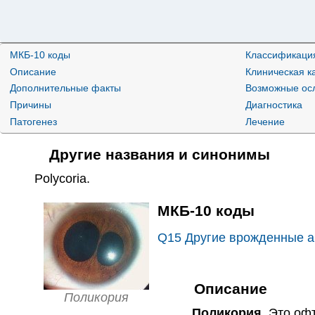
МКБ-10 коды
Классификаци
Описание
Клиническая к
Дополнительные факты
Возможные ос
Причины
Диагностика
Патогенез
Лечение
Другие названия и синонимы
Polycoria
.
МКБ-10 коды
Q15
Другие врожденные ан
Описание
Поликория
Поликория.
Это офт