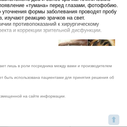
Запись
 появление «тумана» перед глазами, фотофобию.
ю уточнения формы заболевания проводят пробу
1850₽
ческой
от
, изучают реакцию зрачков на свет.
+7(383
..показать
кая, д. 75
Запись
ичии противопоказаний к хирургическому
екта и коррекции зрительной дисфункции.
Ещё 10 клиник
 100% из выбранных услуг. Подробнее при нажатии на цену.
ыявляют на первом
ологии у лиц зрелого
ия отсутствуют. В
пает лишь в роли посредника между вами и производителем
дефекты радужки
ет быть использована пациентами для принятия решения об
еловек с данной
ого и женского пола.
Поликория
размещенной на сайте информации.
кновения патологии базируется на выявлении
⬆
то связаны с воздействием ионизирующего