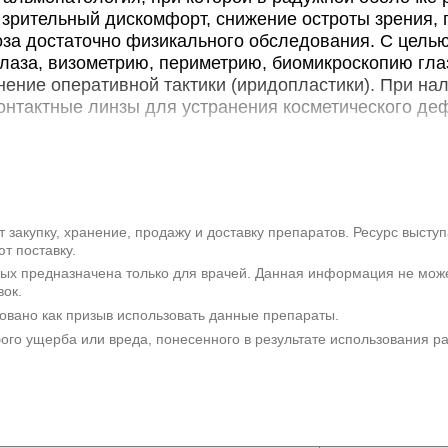
Москва, Якиманский пер., д. 6
зрительный дискомфорт, снижение остроты зрения,
оза достаточно физикального обследования. С цель
МСЧ МВД на Коммунисти
лаза, визометрию, периметрию, биомикроскопию глаз
Новосибирск, ул. Коммунистичес
ение оперативной тактики (иридопластики). При нал
онтактные линзы для устранения косметического деф
* - клиника оказывает не
е факты
ый порок развития радужной оболочки, который в
Описаны единичные случаи приобретенной формы пат
ские данные об общей распространенности заболеван
 закупку, хранение, продажу и доставку препаратов. Ресурс высту
т поставку.
роявлений синдрома Аксенфельда-Ригера дырчатые 
рых предназначена только для врачей. Данная информация не мож
той 1:200 000. В мире насчитывается около 35 000 ч
вок.
 с одинаковой частотой встречается среди лиц мужск
овано как призыв использовать данные препараты.
нностей распространения болезни не наблюдается.
бого ущерба или вреда, понесенного в результате использования 
я до конца не изучена. Генетическая теория возни
сновные причины поликории:
енных факторов.
Аномалии радужной оболочки час