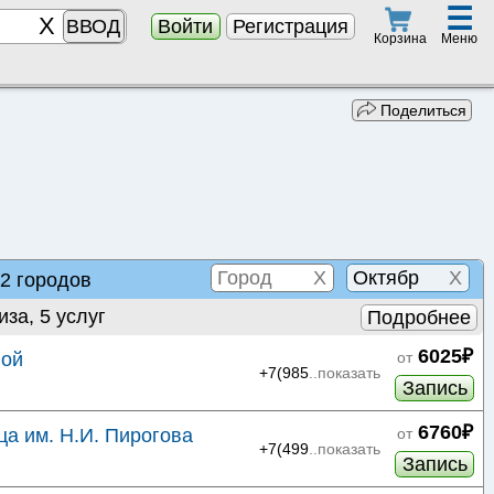
☰
ВВОД
Войти
Регистрация
Меню
Корзина
Поделиться
X
X
 2 городов
иза, 5 услуг
Подробнее
6025₽
ной
от
+7(985
..показать
Запись
6760₽
а им. Н.И. Пирогова
от
+7(499
..показать
Запись