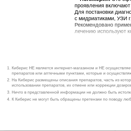
проявления включают 
Для постановки диагн
с мидриатиками, УЗИ г
Рекомендовано примен
лечению используют к
Дополнительны
Поликория - врожденн
году жизни ребенка. 
возраста. Статистиче
Киберис НЕ является интернет-магазином и НЕ осуществляет
препаратов или аптечными пунктами, которые и осуществляю
качестве одного из п
На Киберис размещены описания препаратов, часть из кото
диагностируют с часто
использовании препаратов, их отмене или коррекции дозиро
нозологией. Поликория
Ничто в представленной информации не должно быть истолк
Географических особе
К Киберис не могут быть обращены претензии по поводу лю
Причины
Этиология заболевани
мутации гена РАХ6. О
• Действие тератог