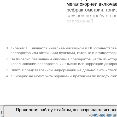
мегалокорнеи включае
рефрактометрии, гонио
случаев не требует с
осложнений.
Дополнительны
Мегалокорнеа предст
признаком которого я
Киберис НЕ является интернет-магазином и НЕ осуществляет
препаратов или аптечными пунктами, которые и осуществляю
мегалокорнеи, как сц
На Киберис размещены описания препаратов, часть из кото
немецким ученым Б. К
использовании препаратов, их отмене или коррекции дозиро
глаукомы. Поскольку,
Ничто в представленной информации не должно быть истолк
болеют преимуществен
К Киберис не могут быть обращены претензии по поводу лю
раннем детском возра
на фоне мегалокорнеи 
осложнений.
Причины
Мегалокорнеа являетс
Продолжая работу с сайтом, вы разрешаете исполь
Пользовательское
О проекте
Медиц
сцепленному с Х-хром
конфиденциал