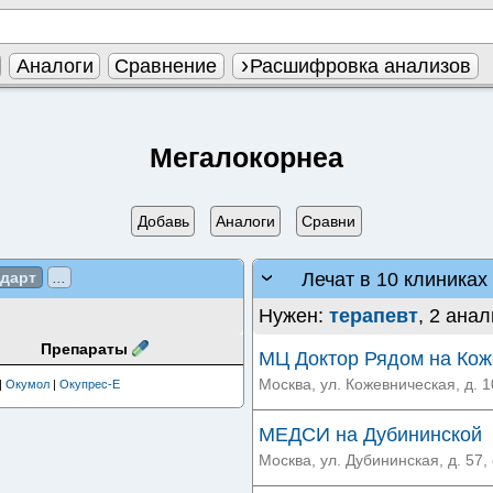
Аналоги
Сравнение
Расшифровка анализов
Мегалокорнеа
Добавь
Аналоги
Сравни
Лечат в 10 клиниках
ндарт
...
Нужен:
терапевт
, 2 анал
Препараты
МЦ Доктор Рядом на Кож
Москва, ул. Кожевническая, д. 10
|
Окумол
|
Окупрес-Е
МЕДСИ на Дубининской
Москва, ул. Дубининская, д. 57, 