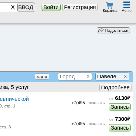
☰
ВВОД
Войти
Регистрация
Меню
Корзина
Поделиться
X
X
карта
иза, 5 услуг
Подробнее
6130₽
евнической
от
+7(495
..показать
, стр. 1
Запись
7300₽
от
+7(495
..показать
стр. 8
Запись