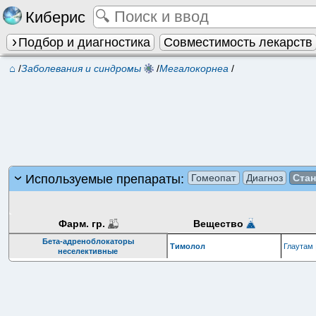
Киберис
Подбор и диагностика
Совместимость лекарств
⌂
/
Заболевания и синдромы
/
Мегалокорнеа
/
Используемые препараты:
Гомеопат
Диагноз
Ста
Фарм. гр.
Вещество
Бета-адреноблокаторы
Тимолол
Глаутам
неселективные