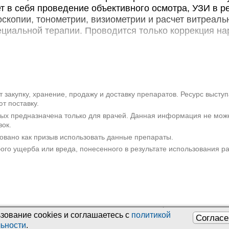
А МедКлиник в 3-м Моне
т в себя проведение объективного осмотра, УЗИ в р
Москва, 3-й Монетчиковский пер.,
скопии, тонометрии, визиометрии и расчет витреаль
пециальной терапии. Проводится только коррекция н
МедикаФарм в 1-м Кожев
Москва, 1-й Кожевнический пер.,
е факты
авляет собой редкое непрогрессирующее заболева
* - клиника оказывает не
вляется увеличение диаметра роговой оболочки. Пер
 закупку, хранение, продажу и доставку препаратов. Ресурс высту
т поставку.
епленного с Х-хромосомой заболевания, было предст
рых предназначена только для врачей. Данная информация не мож
айзером. До этого времени ее считали абортивным 
вок.
 основным путем наследования мегалокорнеи являет
овано как призыв использовать данные препараты.
но мужчины (90% случаев). Как правило, патологию
бого ущерба или вреда, понесенного в результате использования 
сте. Заболевание распространено повсеместно. Инв
наступает редко, в большинстве случаев связана с
я генетически-детерминированной патологией. Заб
зование сookies и соглашаетесь с
политикой
Согласе
инские вопросы:
Техподдержка
:
осомой типу. Причиной развития становится мутаци
ьности
.