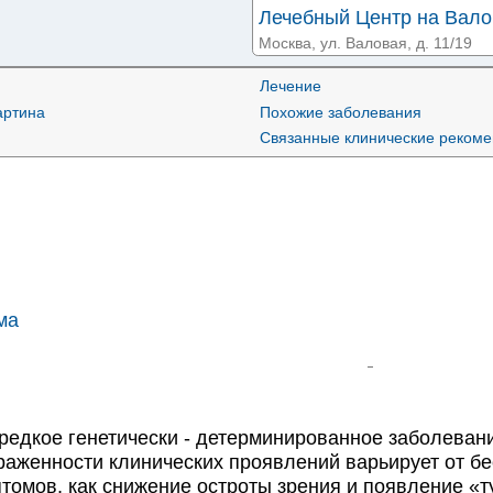
Лечебный Центр на Вал
Москва, ул. Валовая, д. 11/19
Лечение
Филиал №1 Поликли
артина
Похожие заболевания
Строченовском переулке
Москва, Большой Строченовский 
Связанные клинические реком
Московская Клиника на 
Москва, ул. Кожевническая, д. 1Б
Детская поликлиника №
набережной
Москва, Космодамианская наб., д
ма
Сити Клиник на Новокуз
Москва, ул. Новокузнецкая, д. 3
Медицина и Красота 
редкое генетически - детерминированное заболева
переулке
Москва, 6-й Монетчиковский пер.
раженности клинических проявлений варьирует от бе
томов, как снижение остроты зрения и появление «т