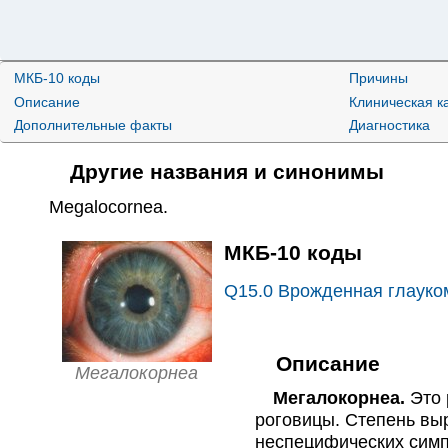
МКБ-10 коды
Причины
Описание
Клиническая к
Дополнительные факты
Диагностика
Другие названия и синонимы
Megalocornea
.
МКБ-10 коды
Q15.0
Врожденная глауко
Описание
Мегалокорнеа
Мегалокорнеа.
Это 
роговицы. Степень вы
неспецифических симп