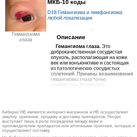
124
МКБ-10 коды
от
D18
Гемангиома и лимфангиома
Дельта Клиник в
любой локализации
10740₽
Сыромятническом
+7(495
..показать
Москва, 2-й Сыромятнический
переулке
пер., д. 10
Запись
Гемангиома
Описание
от
глаза
Центр МРТ Здоровье 365
10870₽
на Белинского
+7(343
..показать
Гемангиома глаза.
Это
Екатеринбург, ул. Белинского, д.
доброкачественная сосудистая
119
Запись
опухоль, располагающая на коже
век или конъюнктиве и состоящая
от
из патологических сосудистых
МЦ Здоровье 365 на
10870₽
+7(343
..показать
сплетений. Причины возникновения
Союзной
Екатеринбург, ул. Союзная, д. 2
гемангиомы глаза точно
Запись
неизвестны. Различают
капиллярные и кавернозные
Ещё 49 клиник
гемангиомы, а также смешанные
* - клиника оказывает не 100% из выбранных услуг. Подробнее
варианты. Клинические проявления
при нажатии на цену.
зависят от вида гемангиомы.
Киберис НЕ является интернет-магазином и НЕ осуществляет
Диагностику проводят с помощью
закупку, хранение, продажу и доставку препаратов. Ресурс
визуального осмотра и
выступает лишь в роли посредника между вами и
биомикроскопии, из
производителем препаратов или аптечными пунктами, которые и
дополнительных методов
осуществляют поставку.
используют УЗИ глаза, МРТ или КТ