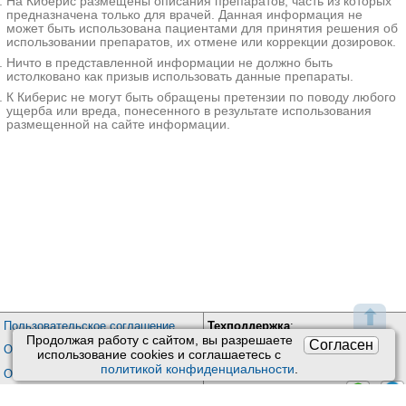
На Киберис размещены описания препаратов, часть из которых
орбит, ангиографию. Лечение
предназначена только для врачей. Данная информация не
проводят консервативно или
может быть использована пациентами для принятия решения об
оперативно, в зависимости от
использовании препаратов, их отмене или коррекции дозировок.
размеров и места расположения
Ничто в представленной информации не должно быть
гемангиомы. При раннем
истолковано как призыв использовать данные препараты.
обращении и правильном лечении
К Киберис не могут быть обращены претензии по поводу любого
прогноз благоприятный.
ущерба или вреда, понесенного в результате использования
размещенной на сайте информации.
Дополнительные
факты
Гемангиома глаза -
доброкачественное сосудистое
новообразование, возникающее из
гиперплазированного эндотелия
кровеносных сосудов, которое
проявляется преимущественно в
детском возрасте, характеризуется
довольно быстрым ростом и
⬆
частым прорастанием в
Пользовательское соглашение
Техподдержка
:
окружающие ткани. Гемангиома
Продолжая работу с сайтом, вы разрешаете
Согласен
Обратная связь
Обработка персональных данных
глаза является одной из самых
использование сookies и соглашаетесь с
Почта:
kiberis@mail.ru
частых доброкачественных
политикой конфиденциальности
.
О проекте Киберис
опухолей в детской офтальмологии.
Контакты программиста:
/
Контакты
Встречается у новорожденных
/
+7(905) 769-20-26