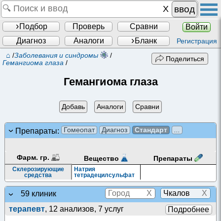
ввод
Подбор
Проверь
Сравни
Войти
Диагноз
Аналоги
Бланк
Регистрация
⌂
/
Заболевания и синдромы
/
Поделиться
Гемангиома глаза
/
Гемангиома глаза
Добавь
Аналоги
Сравни
Гомеопат
Диагноз
Стандарт
...
Препараты:
Фарм. гр.
Препараты
Вещество
Склерозирующие
Натрия
средства
тетрадецилсульфат
X
X
59 клиник
терапевт
, 12 анализов, 7 услуг
Подробнее