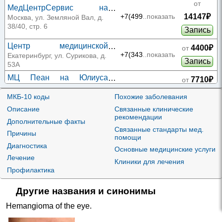
от
МедЦентрСервис на
14147₽
Земляном Валу
+7(499
..показать
Москва, ул. Земляной Вал, д.
38/40, стр. 6
Запись
Центр медицинской
4400₽
от
профилактики на
+7(343
..показать
Екатеринбург, ул. Сурикова, д.
Запись
Сурикова
53А
МЦ Пеан на Юлиуса
7710₽
от
Фучика
+7(343
..показать
Екатеринбург, ул. Юлиуса
Запись
Фучика, д. 1
МКБ-10 коды
Похожие заболевания
Описание
Связанные клинические
Ай-Клиник Северо-Запад
8380₽
от
рекомендации
на Корпусной
+7(495
..показать
Санкт-Петербург, ул. Корпусная,
Дополнительные факты
Запись
д. 9, лит. А
Связанные стандарты мед.
Причины
помощи
МЦ ВитаМедика на
9175₽
от
Диагностика
Основные медицинские услуги
Циолковского
+7(343
..показать
Екатеринбург, ул. Циолковского,
Запись
Лечение
д. 32
Клиники для лечения
Профилактика
Кдц Им. Г.и. Турнера На
9095₽
от
Лахтинской Улице
+7+7 (
..показать
Санкт-Петербург, ул. Лахтинская,
Запись
Другие названия и синонимы
д. 12, лит. А
МЦ Олмед на Чкалова
Hemangioma of the eye
.
9650₽
от
+7(343
..показать
Екатеринбург, ул. Чкалова, д.
Запись