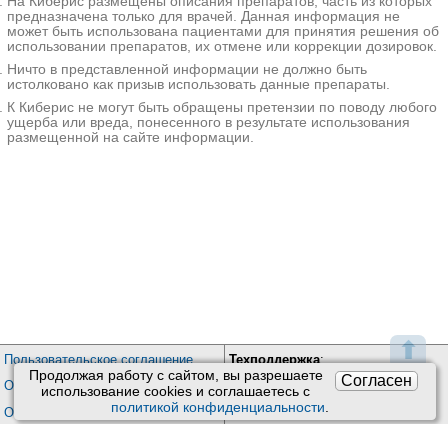
На Киберис размещены описания препаратов, часть из которых
орбит, ангиографию. Лечение
предназначена только для врачей. Данная информация не
проводят консервативно или
может быть использована пациентами для принятия решения об
оперативно, в зависимости от
использовании препаратов, их отмене или коррекции дозировок.
размеров и места расположения
Ничто в представленной информации не должно быть
гемангиомы. При раннем
истолковано как призыв использовать данные препараты.
обращении и правильном лечении
К Киберис не могут быть обращены претензии по поводу любого
прогноз благоприятный.
ущерба или вреда, понесенного в результате использования
размещенной на сайте информации.
Дополнительные
факты
Гемангиома глаза -
доброкачественное сосудистое
новообразование, возникающее из
гиперплазированного эндотелия
кровеносных сосудов, которое
проявляется преимущественно в
детском возрасте, характеризуется
довольно быстрым ростом и
⬆
частым прорастанием в
Пользовательское соглашение
Техподдержка
:
окружающие ткани. Гемангиома
Продолжая работу с сайтом, вы разрешаете
Согласен
Обратная связь
Обработка персональных данных
глаза является одной из самых
использование сookies и соглашаетесь с
Почта:
kiberis@mail.ru
частых доброкачественных
политикой конфиденциальности
.
О проекте Киберис
опухолей в детской офтальмологии.
Контакты
Встречается у новорожденных