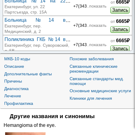
Больница №14 на 22
6665₽
от
Партсъезда
+7(343
..показать
Екатеринбург, ул. 22
Запись
Партсъезда, стр. 15А
Больница №14 в
6665₽
от
Медицинском переулке
+7(343
..показать
Екатеринбург, пер.
Запись
Медицинский, д. 2
Поликлиника ГКБ №14 в
6665₽
от
Суворовском переулке 5В
+7(343
..показать
Екатеринбург, пер. Суворовский,
Запись
д. 5В
Роддом ГКБ №14 в
МКБ-10 коды
Похожие заболевания
6707₽
от
Суворовском переулке 4
+7(343
..показать
Екатеринбург, пер. Суворовский,
Описание
Связанные клинические
Запись
д. 4
рекомендации
Дополнительные факты
Женская консультация ГКБ
Связанные стандарты мед.
6707₽
от
Причины
помощи
№14 в Суворовском
+7(343
..показать
Екатеринбург, пер. Суворовский,
Запись
Диагностика
переулке 5
д. 5
Основные медицинские услуги
Лечение
КДЦ ГКБ №14 в
Клиники для лечения
6707₽
от
Суворовском переулке 5
+7(343
..показать
Екатеринбург, пер. Суворовский,
Профилактика
Запись
д. 5
Другие названия и синонимы
Травмпункт ГКБ №14 в
6707₽
от
Суворовском переулке 5В
+7(343
..показать
Екатеринбург, пер. Суворовский,
Hemangioma of the eye
.
Запись
д. 5В