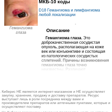
МКБ-10 коды
от
Екатеринбургский
11460₽
Медицинский Центр на
+7(343
..показать
Екатеринбург, ул. Старых
D18
Гемангиома и лимфангиома
Старых Большевиков
Большевиков, д. 5
любой локализации
Запись
МЦ Доктор Плюс на
9340₽
от
Кузнецова 21
+7(343
..показать
Гемангиома
Екатеринбург, ул. Кузнецова, д.
Описание
Запись
глаза
21
Гемангиома глаза.
Это
9990₽
от
МЦ Доктор Плюс на
доброкачественная сосудистая
+7(343
..показать
Кузнецова 7
Екатеринбург, ул. Кузнецова, д. 7
опухоль, располагающая на коже
Запись
век или конъюнктиве и состоящая
Ещё 2 клиники
из патологических сосудистых
сплетений. Причины возникновения
* - клиника оказывает не 100% из выбранных услуг. Подробнее
гемангиомы глаза точно
при нажатии на цену.
неизвестны. Различают
капиллярные и кавернозные
гемангиомы, а также смешанные
варианты. Клинические проявления
зависят от вида гемангиомы.
Киберис НЕ является интернет-магазином и НЕ осуществляет
Диагностику проводят с помощью
закупку, хранение, продажу и доставку препаратов. Ресурс
визуального осмотра и
выступает лишь в роли посредника между вами и
биомикроскопии, из
производителем препаратов или аптечными пунктами, которые и
дополнительных методов
осуществляют поставку.
используют УЗИ глаза, МРТ или КТ