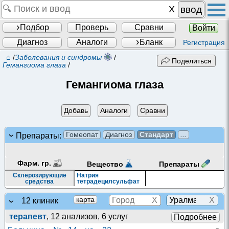
ввод
Подбор
Проверь
Сравни
Войти
Диагноз
Аналоги
Бланк
Регистрация
⌂
/
Заболевания и синдромы
/
Поделиться
Гемангиома глаза
/
Гемангиома глаза
Добавь
Аналоги
Сравни
Гомеопат
Диагноз
Стандарт
...
Препараты:
Фарм. гр.
Препараты
Вещество
Склерозирующие
Натрия
средства
тетрадецилсульфат
X
X
карта
12 клиник
терапевт
, 12 анализов, 6 услуг
Подробнее