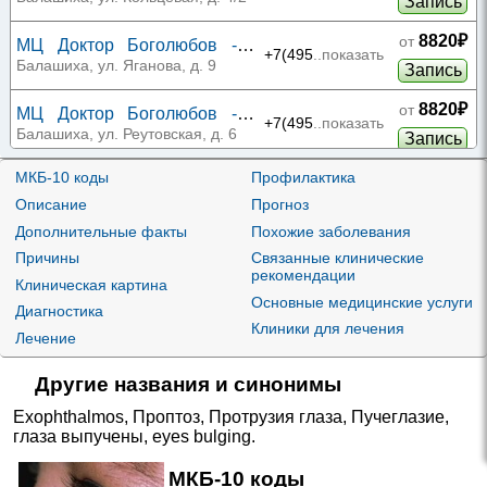
Запись
8820₽
от
МЦ Доктор Боголюбов -
+7(495
..показать
Пехра
Балашиха, ул. Яганова, д. 9
Запись
8820₽
от
МЦ Доктор Боголюбов -
+7(495
..показать
Измайловский лес
Балашиха, ул. Реутовская, д. 6
Запись
8920₽
МКБ-10 коды
Профилактика
от
МЦ Доктор Боголюбов -
+7(495
..показать
Акварели
Балашиха, пр-т Ленина, д. 32Д
Описание
Прогноз
Запись
Дополнительные факты
Похожие заболевания
9020₽
от
МЦ Доктор Боголюбов -
Причины
Связанные клинические
+7(495
..показать
Алексеевская роща
Балашиха, ул. Дмитриева, д. 18
Запись
рекомендации
Клиническая картина
Основные медицинские услуги
МЦ Доктор Боголюбов -
Диагностика
9020₽
от
Клиники для лечения
Звездная
+7(495
..показать
Балашиха, ул. Звездная, д. 7,
Лечение
Запись
корп. 1
МЦ Доктор Боголюбов -
Другие названия и синонимы
9020₽
от
Южный
+7(495
..показать
Балашиха, ул. Твардовского, д.
Запись
Exophthalmos
,
Проптоз
,
Протрузия глаза
,
Пучеглазие
,
38
глаза выпучены
,
eyes bulging
.
от
Центральная городская
МКБ-10 коды
11250₽
+7(495
..показать