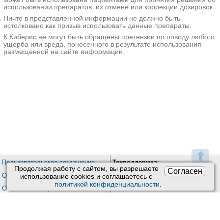
пространства. Эндокринный
использовании препаратов, их отмене или коррекции дозировок.
экзофтальм является показанием к
Ничто в представленной информации не должно быть
приему тиреостатиков и гормонов,
истолковано как призыв использовать данные препараты.
при низкой эффективности
К Киберис не могут быть обращены претензии по поводу любого
проводится тиреоидэктомия.
ущерба или вреда, понесенного в результате использования
размещенной на сайте информации.
Дополнительные
факты
Экзофтальм представляет собой
патологическое выпячивание
глазного яблока из полости орбиты,
не сопровождающееся
увеличением его продольного
размера. Впервые патология была
описана в качестве симптома
эндокринной офтальмопатии в
⬆
1776 году ирландским хирургом Р.
Пользовательское соглашение
Техподдержка
:
Дж. Грейвсом. В 1960 году
Продолжая работу с сайтом, вы разрешаете
Согласен
Обратная связь
советскими нейрохирургами И. М.
Обработка персональных данных
использование сookies и соглашаетесь с
Иргером и Л. А. Корейшем были
политикой конфиденциальности
.
Почта:
kiberis@mail.ru
О проекте Киберис
представлены сведения о том, что
смещение глазных яблок кпереди
Контакты
может возникать при
патологических новообразованиях