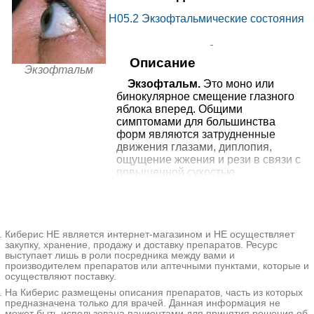
больница Реутова на
Реутов, ул. Ленина, д. 2А
Запись
Ленина
H05.2
Экзофтальмические состояния
6170₽
от
Медок Реутов
+7(499
..показать
Реутов, Юбилейный пр-т, д. 66
Запись
Описание
Экзофтальм
ГолденМед на
Экзофтальм.
Это моно или
11194₽
от
бинокулярное смещение глазного
Суздальской
+7(495
..показать
Москва, ул. Суздальская, д. 10,
Запись
яблока вперед. Общими
корп. 2
симптомами для большинства
Ещё 5 клиник
форм являются затрудненные
* - клиника оказывает не 100% из выбранных услуг. Подробнее
движения глазами, диплопия,
при нажатии на цену.
ощущение жжения и рези в связи с
повышенной сухостью
конъюнктивы. Диагностика
экзофтальма базируется на сборе
анамнеза, проведении наружного
осмотра, экзофтальмометрии,
Киберис НЕ является интернет-магазином и НЕ осуществляет
офтальмоскопии, визометрии,
закупку, хранение, продажу и доставку препаратов. Ресурс
тонометрии, биомикроскопии, УЗД,
выступает лишь в роли посредника между вами и
ОКТ. Тактика лечения зависит от
производителем препаратов или аптечными пунктами, которые и
этиологии заболевания. При
осуществляют поставку.
травматическом генезе
На Киберис размещены описания препаратов, часть из которых
рекомендована кантотомия,
предназначена только для врачей. Данная информация не
дренирование ретробульбарного
может быть использована пациентами для принятия решения об