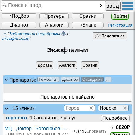
ввод
Подбор
Проверь
Сравни
Войти
Диагноз
Аналоги
Бланк
Регистрация
⌂
/
Заболевания и синдромы
/
Поделиться
Экзофтальм
/
Экзофтальм
Добавь
Аналоги
Сравни
Гомеопат
Диагноз
Стандарт
...
Препараты:
Препаратов не найдено
X
X
15 клиник
терапевт
, 10 анализов, 7 услуг
Подробнее
8820₽
от
МЦ Доктор Боголюбов -
+7(495
..показать
Янтарный
Балашиха, ул. Кольцевая, д. 4/2